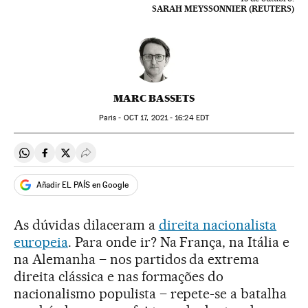
SARAH MEYSSONNIER (REUTERS)
MARC BASSETS
Paris -
OCT
17, 2021 - 16:24
EDT
Compartir en Whatsapp
Compartir en Facebook
Compartir en Twitter
Desplegar Redes Sociales
Añadir EL PAÍS en Google
As dúvidas dilaceram a
direita nacionalista
europeia
. Para onde ir? Na França, na Itália e
na Alemanha – nos partidos da extrema
direita clássica e nas formações do
nacionalismo populista – repete-se a batalha