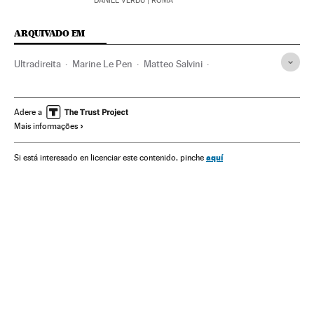
DANIEL VERDÚ
| ROMA
ARQUIVADO EM
Ultradireita
Marine Le Pen
Matteo Salvini
Donald Trump
Partidos políticos
Radicalismo
Extrema direita
Adere a
Mais informações
aquí
Si está interesado en licenciar este contenido, pinche