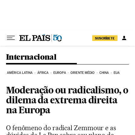
Pular para o conteúdo
SUSCRÍBETE
Internacional
AMÉRICA LATINA
ÁFRICA
EUROPA
ORIENTE MÉDIO
CHINA
EUA
Moderação ou radicalismo, o
dilema da extrema direita
na Europa
O fenômeno do radical Zemmour e as