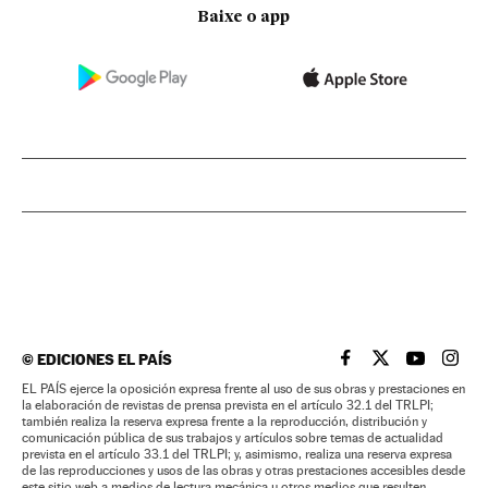
Baixe o app
©
EDICIONES EL PAÍS
EL PAÍS BRASIL EN
EL PAÍS BRASI
EL PAÍS B
EL PA
EL PAÍS ejerce la oposición expresa frente al uso de sus obras y prestaciones en
la elaboración de revistas de prensa prevista en el artículo 32.1 del TRLPI;
también realiza la reserva expresa frente a la reproducción, distribución y
comunicación pública de sus trabajos y artículos sobre temas de actualidad
prevista en el artículo 33.1 del TRLPI; y, asimismo, realiza una reserva expresa
de las reproducciones y usos de las obras y otras prestaciones accesibles desde
este sitio web a medios de lectura mecánica u otros medios que resulten