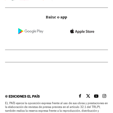
Baixe o app
©
EDICIONES EL PAÍS
EL PAÍS BRASIL EN
EL PAÍS BRASI
EL PAÍS B
EL PA
EL PAÍS ejerce la oposición expresa frente al uso de sus obras y prestaciones en
la elaboración de revistas de prensa prevista en el artículo 32.1 del TRLPI;
también realiza la reserva expresa frente a la reproducción, distribución y