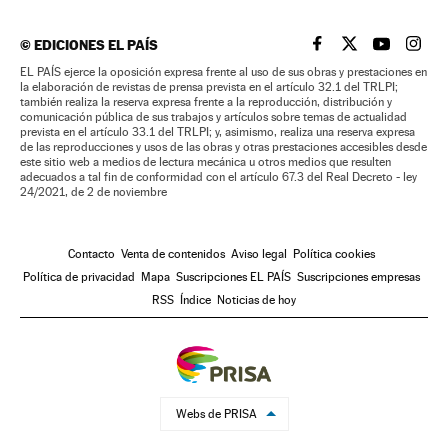
©
EDICIONES EL PAÍS
EL PAÍS BRASIL EN
EL PAÍS BRASI
EL PAÍS B
EL PA
EL PAÍS ejerce la oposición expresa frente al uso de sus obras y prestaciones en
la elaboración de revistas de prensa prevista en el artículo 32.1 del TRLPI;
también realiza la reserva expresa frente a la reproducción, distribución y
comunicación pública de sus trabajos y artículos sobre temas de actualidad
prevista en el artículo 33.1 del TRLPI; y, asimismo, realiza una reserva expresa
de las reproducciones y usos de las obras y otras prestaciones accesibles desde
este sitio web a medios de lectura mecánica u otros medios que resulten
adecuados a tal fin de conformidad con el artículo 67.3 del Real Decreto - ley
24/2021, de 2 de noviembre
Contacto
Venta de contenidos
Aviso legal
Política cookies
Política de privacidad
Mapa
Suscripciones EL PAÍS
Suscripciones empresas
RSS
Índice
Noticias de hoy
Webs de PRISA