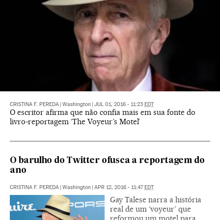
CRISTINA F. PEREDA
|
Washington
|
JUL 01, 2016 - 11:23
EDT
O escritor afirma que não confia mais em sua fonte do
livro-reportagem ‘The Voyeur’s Motel’
O barulho do Twitter ofusca a reportagem do
ano
CRISTINA F. PEREDA
|
Washington
|
APR 12, 2016 - 11:47
EDT
Gay Talese narra a história
real de um ‘voyeur’ que
reformou um motel para