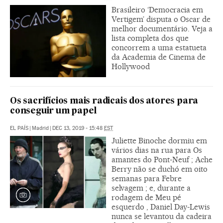
Brasileiro ‘Democracia em
Vertigem’ disputa o Oscar de
melhor documentário. Veja a
lista completa dos que
concorrem a uma estatueta
da Academia de Cinema de
Hollywood
Os sacrifícios mais radicais dos atores para
conseguir um papel
EL PAÍS
|
Madrid
|
DEC 13, 2019 - 15:48
EST
Juliette Binoche dormiu em
vários dias na rua para Os
amantes do Pont-Neuf ; Ache
Berry não se duchó em oito
semanas para Febre
selvagem ; e, durante a
rodagem de Meu pé
esquerdo , Daniel Day-Lewis
nunca se levantou da cadeira