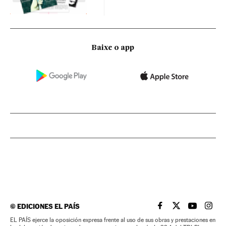
Baixe o app
©
EDICIONES EL PAÍS
EL PAÍS BRASIL EN
EL PAÍS BRASI
EL PAÍS B
EL PA
EL PAÍS ejerce la oposición expresa frente al uso de sus obras y prestaciones en