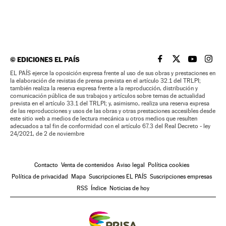
©
EDICIONES EL PAÍS
EL PAÍS BRASIL EN
EL PAÍS BRASI
EL PAÍS B
EL PA
EL PAÍS ejerce la oposición expresa frente al uso de sus obras y prestaciones en
la elaboración de revistas de prensa prevista en el artículo 32.1 del TRLPI;
también realiza la reserva expresa frente a la reproducción, distribución y
comunicación pública de sus trabajos y artículos sobre temas de actualidad
prevista en el artículo 33.1 del TRLPI; y, asimismo, realiza una reserva expresa
de las reproducciones y usos de las obras y otras prestaciones accesibles desde
este sitio web a medios de lectura mecánica u otros medios que resulten
adecuados a tal fin de conformidad con el artículo 67.3 del Real Decreto - ley
24/2021, de 2 de noviembre
Contacto
Venta de contenidos
Aviso legal
Política cookies
Política de privacidad
Mapa
Suscripciones EL PAÍS
Suscripciones empresas
RSS
Índice
Noticias de hoy