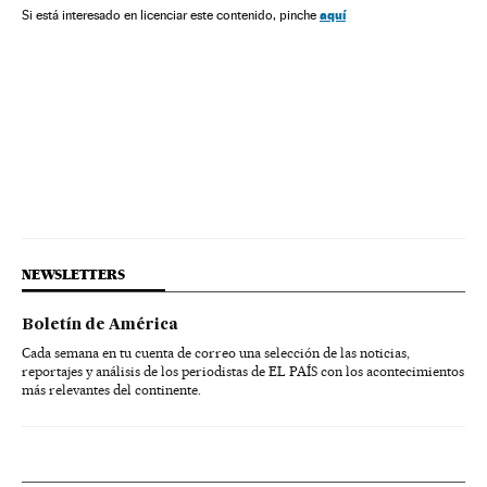
Daniel Day Lewis
Matt Damon
Christian Bale
aquí
Si está interesado en licenciar este contenido, pinche
Halle Berry
Jennifer Lawrence
NEWSLETTERS
Boletín de América
Cada semana en tu cuenta de correo una selección de las noticias,
reportajes y análisis de los periodistas de EL PAÍS con los acontecimientos
más relevantes del continente.