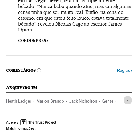
em Las Vegas’ teve que atuar completamente
bêbado. “Nunca bebo quando atuo, mas em algumas
cenas tinha que ser muito real. Então, na cena do
cassino, em que estou feito louco, estava totalmente
bêbado”, revelou Nicolas Cage ao escritor James
Lipton.
CORDONPRESS
COMENTÁRIOS
Regras
›
COMENTÁRIOS
ARQUIVADO EM
Heath Ledger
Marlon Brando
Jack Nicholson
Gente
Atores
Atrizes
Hollywood
Cinema dos Estados Unidos
Indústria Cinematográfica
Cinema
Juliette Binoche
Adere a
Mais informações
Richard Gere
Natalie Portman
Nicolas Cage