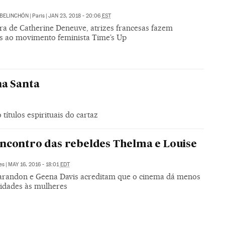
BELINCHÓN
|
Paris
|
JAN 23, 2018 - 20:06
EST
ira de Catherine Deneuve, atrizes francesas fazem
as ao movimento feminista Time’s Up
na Santa
títulos espirituais do cartaz
ncontro das rebeldes Thelma e Louise
es
|
MAY 16, 2016 - 18:01
EDT
arandon e Geena Davis acreditam que o cinema dá menos
idades às mulheres