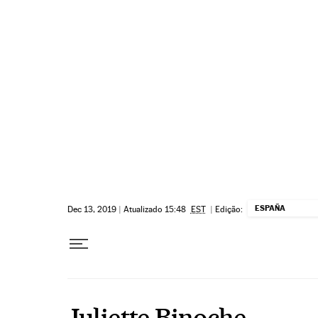
Pular para o conteúdo
ESPAÑA
Dec 13, 2019
|
Atualizado 15:48
EST
|
Edição:
Juliette Binoche