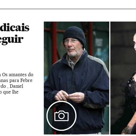
dicais
eguir
ra Os amantes do
anas para Febre
do , Daniel
o que lhe