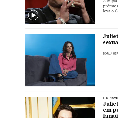
A dupla 
prêmios 
leva o 
Julie
sexua
BORJA HE
FEMINISM
Julie
em pe
fanat