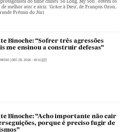
protagonista do filme chinês 'So Long, My Son', obtém os
de melhor ator e atriz. ‘Grâce à Dieu’, de François Ozon,
Grande Prêmio do Júri
tte Binoche: “Sofrer três agressões
is me ensinou a construir defesas”
RMOSO
|
DEC 28, 2018 - 19:11
EST
O
tte Binoche: “Acho importante não cair
rseguições, porque é preciso fugir de
ismos”