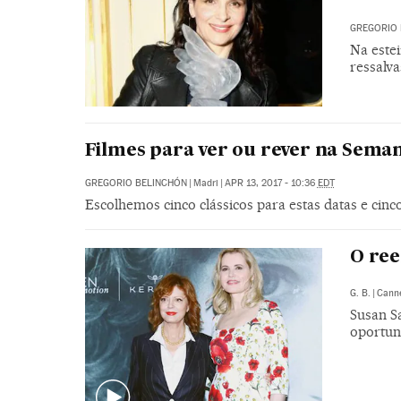
GREGORIO 
Na este
ressalv
Filmes para ver ou rever na Sema
GREGORIO BELINCHÓN
|
Madri
|
APR 13, 2017 - 10:36
EDT
Escolhemos cinco clássicos para estas datas e cinco 
O ree
G. B.
|
Cann
Susan S
oportun