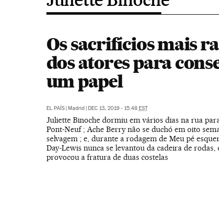
Os sacrifícios mais ra
dos atores para cons
um papel
EL PAÍS
|
Madrid
|
DEC 13, 2019 - 15:48
EST
Juliette Binoche dormiu em vários dias na rua pa
Pont-Neuf ; Ache Berry não se duchó em oito sem
selvagem ; e, durante a rodagem de Meu pé esquer
Day-Lewis nunca se levantou da cadeira de rodas, 
provocou a fratura de duas costelas