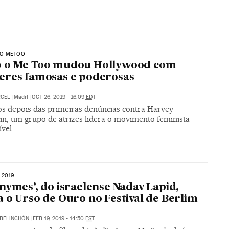
O METOO
 o Me Too mudou Hollywood com
eres famosas e poderosas
RCEL
|
Madri
|
OCT 26, 2019 - 16:09
EDT
os depois das primeiras denúncias contra Harvey
in, um grupo de atrizes lidera o movimento feminista
ível
 2019
nymes’, do israelense Nadav Lapid,
 o Urso de Ouro no Festival de Berlim
BELINCHÓN
|
FEB 19, 2019 - 14:50
EST