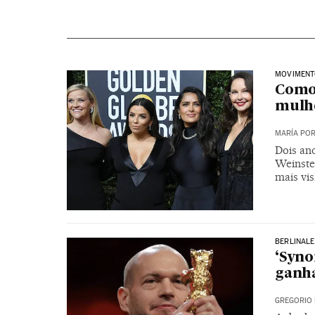
MOVIMENT
Como
mulh
MARÍA PO
Dois an
Weinste
mais vis
BERLINALE
‘Syno
ganha
GREGORIO 