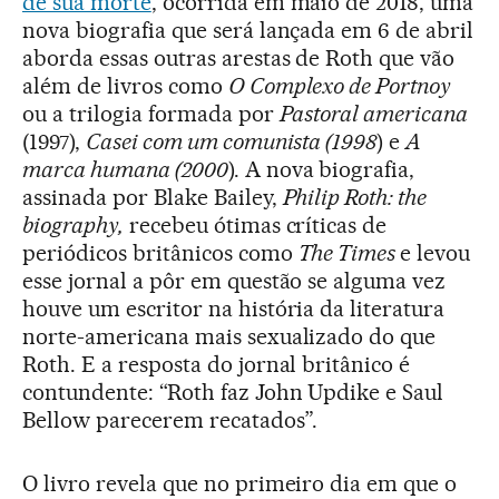
de sua morte
, ocorrida em maio de 2018, uma
nova biografia que será lançada em 6 de abril
aborda essas outras arestas de Roth que vão
além de livros como
O Complexo de Portnoy
ou a trilogia formada por
Pastoral americana
(1997),
Casei com um comunista (1998
) e
A
marca humana (2000
). A nova biografia,
assinada por Blake Bailey,
Philip Roth: the
biography,
recebeu ótimas críticas de
periódicos britânicos como
The Times
e levou
esse jornal a pôr em questão se alguma vez
houve um escritor na história da literatura
norte-americana mais sexualizado do que
Roth. E a resposta do jornal britânico é
contundente: “Roth faz John Updike e Saul
Bellow parecerem recatados”.
O livro revela que no primeiro dia em que o