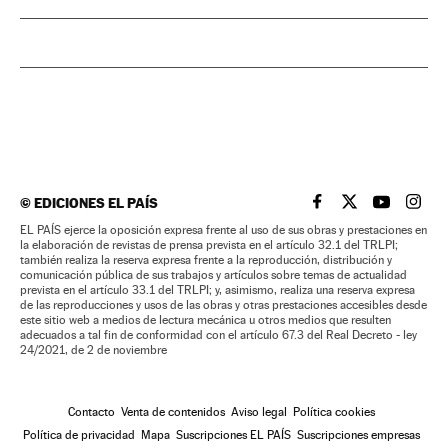
©
EDICIONES EL PAÍS
EL PAÍS BRASIL EN
EL PAÍS BRASI
EL PAÍS B
EL PA
EL PAÍS ejerce la oposición expresa frente al uso de sus obras y prestaciones en
la elaboración de revistas de prensa prevista en el artículo 32.1 del TRLPI;
también realiza la reserva expresa frente a la reproducción, distribución y
comunicación pública de sus trabajos y artículos sobre temas de actualidad
prevista en el artículo 33.1 del TRLPI; y, asimismo, realiza una reserva expresa
de las reproducciones y usos de las obras y otras prestaciones accesibles desde
este sitio web a medios de lectura mecánica u otros medios que resulten
adecuados a tal fin de conformidad con el artículo 67.3 del Real Decreto - ley
24/2021, de 2 de noviembre
Contacto
Venta de contenidos
Aviso legal
Política cookies
Política de privacidad
Mapa
Suscripciones EL PAÍS
Suscripciones empresas