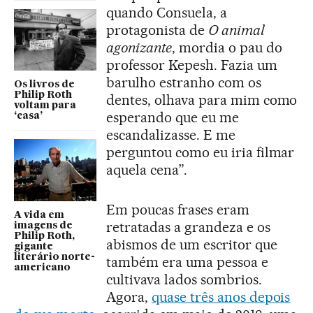
quando Consuela, a
protagonista de
O animal
agonizante
, mordia o pau do
professor Kepesh. Fazia um
barulho estranho com os
Os livros de
Philip Roth
dentes, olhava para mim como
voltam para
esperando que eu me
‘casa’
escandalizasse. E me
perguntou como eu iria filmar
aquela cena”.
Em poucas frases eram
A vida em
retratadas a grandeza e os
imagens de
Philip Roth,
abismos de um escritor que
gigante
literário norte-
também era uma pessoa e
americano
cultivava lados sombrios.
Agora,
quase três anos depois