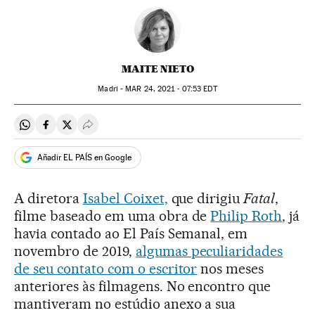
MAITE NIETO
Madri -
MAR
24, 2021 - 07:53
EDT
Compartir en Whatsapp
Compartir en Facebook
Compartir en Twitter
Desplegar Redes Sociales
Añadir EL PAÍS en Google
A diretora
Isabel Coixet,
que dirigiu
Fatal
,
filme baseado em uma obra de
Philip Roth
, já
havia contado ao El País Semanal, em
novembro de 2019,
algumas peculiaridades
de seu contato com o escritor
nos meses
anteriores às filmagens. No encontro que
mantiveram no estúdio anexo a sua