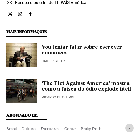
Receba o boletim do EL PAÍS América
Estilo El País Brasil en Twitter
Estilo El País Brasil en Instagram
Estilo El País Brasil en Facebook
MAIS INFORMAÇÕES
Vou tentar falar sobre escrever
romances
JAMES SALTER
‘The Plot Against America’ mostra
como a faísca do ódio explode fácil
RICARDO DE QUEROL
ARQUIVADO EM
Brasil
Cultura
Escritores
Gente
Philip Roth
Estados Unidos
Sexo
Actrices
Libros
Fama
Cine