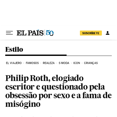
Pular para o conteúdo
SUSCRÍBETE
Estilo
EL VIAJERO
FAMOSOS
REALEZA
S MODA
ICON
CRIANÇAS
Philip Roth, elogiado
escritor e questionado pela
obsessão por sexo e a fama de
misógino