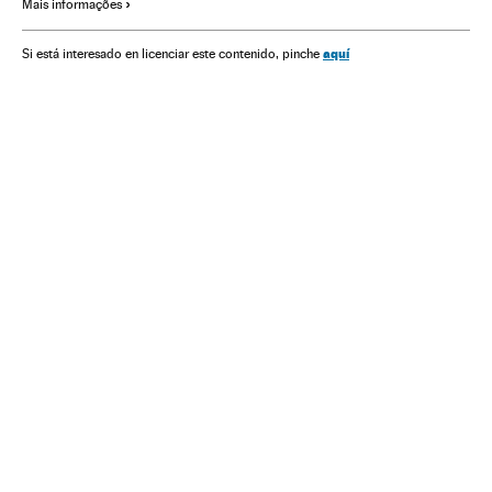
Mais informações
Quarentena
Supermercados
Emergencia sanitaria
Catalunha
Região de Múrcia
aquí
Si está interesado en licenciar este contenido, pinche