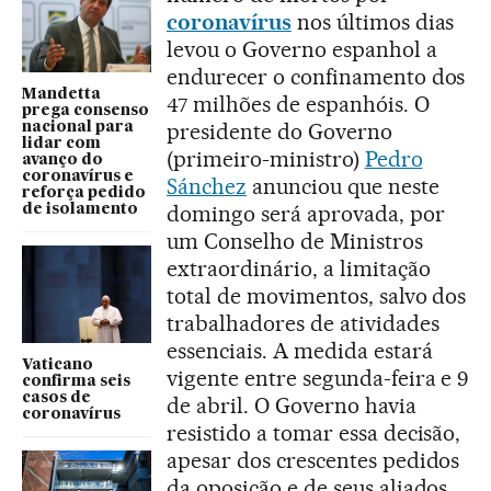
coronavírus
nos últimos dias
levou o Governo espanhol a
endurecer o confinamento dos
Mandetta
47 milhões de espanhóis. O
prega consenso
presidente do Governo
nacional para
lidar com
(primeiro-ministro)
Pedro
avanço do
coronavírus e
Sánchez
anunciou que neste
reforça pedido
domingo será aprovada, por
de isolamento
um Conselho de Ministros
extraordinário, a limitação
total de movimentos, salvo dos
trabalhadores de atividades
essenciais. A medida estará
Vaticano
vigente entre segunda-feira e 9
confirma seis
casos de
de abril. O Governo havia
coronavírus
resistido a tomar essa decisão,
apesar dos crescentes pedidos
da oposição e de seus aliados,