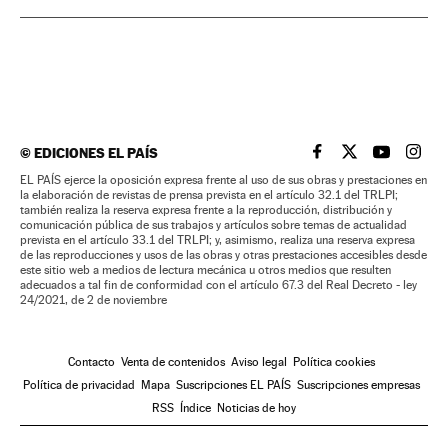
©
EDICIONES EL PAÍS
EL PAÍS BRASIL EN
EL PAÍS BRASI
EL PAÍS B
EL PA
EL PAÍS ejerce la oposición expresa frente al uso de sus obras y prestaciones en
la elaboración de revistas de prensa prevista en el artículo 32.1 del TRLPI;
también realiza la reserva expresa frente a la reproducción, distribución y
comunicación pública de sus trabajos y artículos sobre temas de actualidad
prevista en el artículo 33.1 del TRLPI; y, asimismo, realiza una reserva expresa
de las reproducciones y usos de las obras y otras prestaciones accesibles desde
este sitio web a medios de lectura mecánica u otros medios que resulten
adecuados a tal fin de conformidad con el artículo 67.3 del Real Decreto - ley
24/2021, de 2 de noviembre
Contacto
Venta de contenidos
Aviso legal
Política cookies
Política de privacidad
Mapa
Suscripciones EL PAÍS
Suscripciones empresas
RSS
Índice
Noticias de hoy