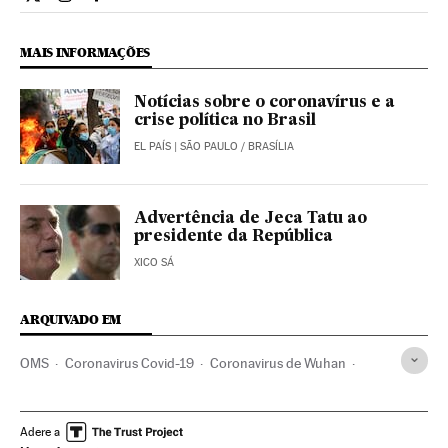
Internacional El País Brasil en Twitter
Internacional El País Brasil en Instagram
Internacional El País Brasil en Facebook
MAIS INFORMAÇÕES
Notícias sobre o coronavírus e a
crise política no Brasil
EL PAÍS
| SÃO PAULO / BRASÍLIA
Advertência de Jeca Tatu ao
presidente da República
XICO SÁ
ARQUIVADO EM
OMS
Coronavirus Covid-19
Coronavirus de Wuhan
Pandemia
Coronavirus
Doenças infecciosas
Doenças respiratórias
Espanha
Pedro Sánchez
Adere a