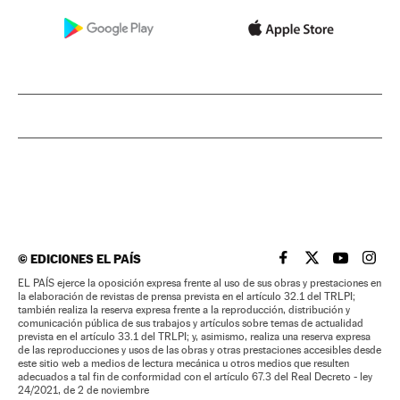
©
EDICIONES EL PAÍS
EL PAÍS BRASIL EN
EL PAÍS BRASI
EL PAÍS B
EL PA
EL PAÍS ejerce la oposición expresa frente al uso de sus obras y prestaciones en
la elaboración de revistas de prensa prevista en el artículo 32.1 del TRLPI;
también realiza la reserva expresa frente a la reproducción, distribución y
comunicación pública de sus trabajos y artículos sobre temas de actualidad
prevista en el artículo 33.1 del TRLPI; y, asimismo, realiza una reserva expresa
de las reproducciones y usos de las obras y otras prestaciones accesibles desde
este sitio web a medios de lectura mecánica u otros medios que resulten
adecuados a tal fin de conformidad con el artículo 67.3 del Real Decreto - ley
24/2021, de 2 de noviembre