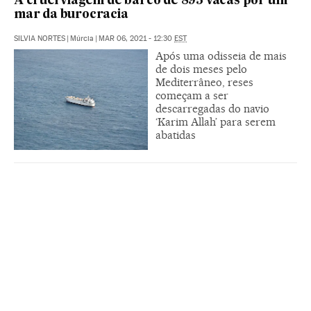
A cruel viagem de barco de 895 vacas por um
mar da burocracia
SILVIA NORTES
|
Múrcia
|
MAR 06, 2021 - 12:30
EST
Após uma odisseia de mais
de dois meses pelo
Mediterrâneo, reses
começam a ser
descarregadas do navio
‘Karim Allah’ para serem
abatidas