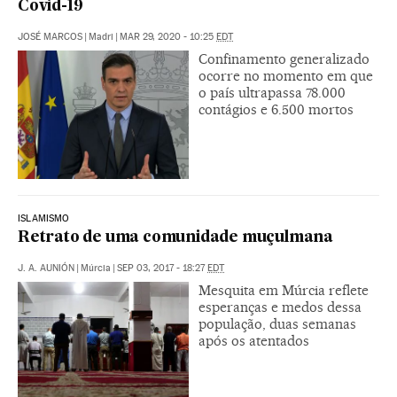
Covid-19
JOSÉ MARCOS
|
Madri
|
MAR 29, 2020 - 10:25
EDT
Confinamento generalizado
ocorre no momento em que
o país ultrapassa 78.000
contágios e 6.500 mortos
ISLAMISMO
Retrato de uma comunidade muçulmana
J. A. AUNIÓN
|
Múrcia
|
SEP 03, 2017 - 18:27
EDT
Mesquita em Múrcia reflete
esperanças e medos dessa
população, duas semanas
após os atentados