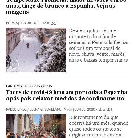
Tempestade Filomena, maior nevasca em 50
anos, tinge de branco a Espanha. Veja as
imagens
EL PAÍS
|
JAN 09, 2021 - 13:51
EST
Desde a quinta-feira e
durante todo o fim de
semana, a Península Ibérica
sofrerá um temporal de
neve, chuva, vento, marés
altas e baixas temperaturas
PANDEMIA DE CORONAVÍRUS
Focos de covid-19 brotam por toda a Espanha
após país relaxar medidas de confinamento
PABLO LINDE
/
ELENA G. SEVILLANO
|
Madri
|
JUN 25, 2020 - 11:17
EDT
Diferentemente do que
ocorria há um mês, quando
quase todos os surtos se
originaram em festas ou