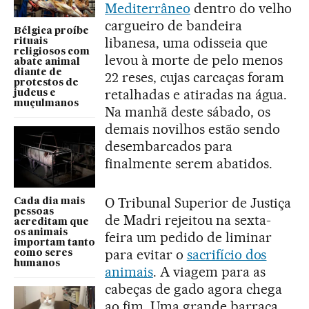
Mediterrâneo
dentro do velho
cargueiro de bandeira
Bélgica proíbe
libanesa, uma odisseia que
rituais
religiosos com
levou à morte de pelo menos
abate animal
diante de
22 reses, cujas carcaças foram
protestos de
retalhadas e atiradas na água.
judeus e
muçulmanos
Na manhã deste sábado, os
demais novilhos estão sendo
desembarcados para
finalmente serem abatidos.
O Tribunal Superior de Justiça
Cada dia mais
pessoas
de Madri rejeitou na sexta-
acreditam que
os animais
feira um pedido de liminar
importam tanto
para evitar o
sacrifício dos
como seres
humanos
animais
. A viagem para as
cabeças de gado agora chega
ao fim. Uma grande barraca