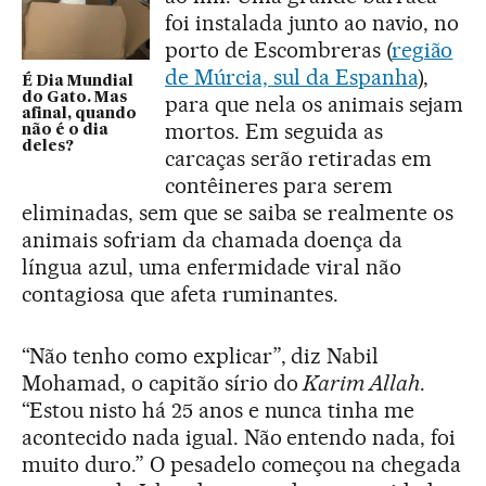
foi instalada junto ao navio, no
porto de Escombreras (
região
de Múrcia, sul da Espanha
),
É Dia Mundial
do Gato. Mas
para que nela os animais sejam
afinal, quando
mortos. Em seguida as
não é o dia
deles?
carcaças serão retiradas em
contêineres para serem
eliminadas, sem que se saiba se realmente os
animais sofriam da chamada doença da
língua azul, uma enfermidade viral não
contagiosa que afeta ruminantes.
“Não tenho como explicar”, diz Nabil
Mohamad, o capitão sírio do
Karim Allah
.
“Estou nisto há 25 anos e nunca tinha me
acontecido nada igual. Não entendo nada, foi
muito duro.” O pesadelo começou na chegada