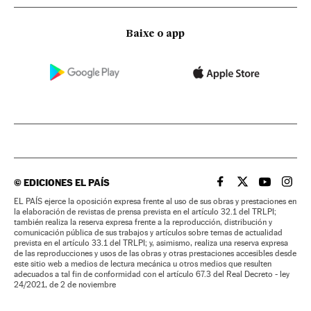
Baixe o app
©
EDICIONES EL PAÍS
EL PAÍS BRASIL EN
EL PAÍS BRASI
EL PAÍS B
EL PA
EL PAÍS ejerce la oposición expresa frente al uso de sus obras y prestaciones en
la elaboración de revistas de prensa prevista en el artículo 32.1 del TRLPI;
también realiza la reserva expresa frente a la reproducción, distribución y
comunicación pública de sus trabajos y artículos sobre temas de actualidad
prevista en el artículo 33.1 del TRLPI; y, asimismo, realiza una reserva expresa
de las reproducciones y usos de las obras y otras prestaciones accesibles desde
este sitio web a medios de lectura mecánica u otros medios que resulten
adecuados a tal fin de conformidad con el artículo 67.3 del Real Decreto - ley
24/2021, de 2 de noviembre