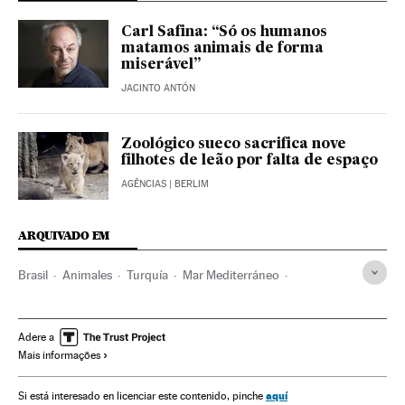
Carl Safina: “Só os humanos
matamos animais de forma
miserável”
JACINTO ANTÓN
Zoológico sueco sacrifica nove
filhotes de leão por falta de espaço
AGÊNCIAS
| BERLIM
ARQUIVADO EM
Brasil
Animales
Turquía
Mar Mediterráneo
Sacrificio animales
Región de Murcia
Ganadería
Túnez
Libia
Unión Europea
Veganismo
España
Adere a
Mais informações
Protección animales
aquí
Si está interesado en licenciar este contenido, pinche