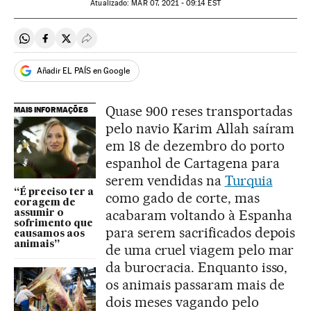
atualizado:
MAR
07, 2021 - 09:14
EST
Compartir en Whatsapp
Compartir en Facebook
Compartir en Twitter
Desplegar Redes Sociales
Añadir EL PAÍS en Google
Quase 900 reses transportadas
MAIS INFORMAÇÕES
pelo navio Karim Allah saíram
em 18 de dezembro do porto
espanhol de Cartagena para
serem vendidas na
Turquia
“É preciso ter a
como gado de corte, mas
coragem de
acabaram voltando à Espanha
assumir o
sofrimento que
para serem sacrificados depois
causamos aos
animais”
de uma cruel viagem pelo mar
da burocracia. Enquanto isso,
os animais passaram mais de
dois meses vagando pelo