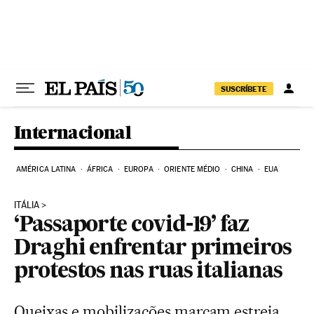
Pular para o conteúdo
SUSCRÍBETE
Internacional
AMÉRICA LATINA
ÁFRICA
EUROPA
ORIENTE MÉDIO
CHINA
EUA
ITÁLIA
‘Passaporte covid-19’ faz
Draghi enfrentar primeiros
protestos nas ruas italianas
Queixas e mobilizações marcam estreia