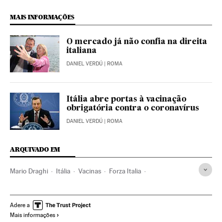
MAIS INFORMAÇÕES
O mercado já não confia na direita
italiana
DANIEL VERDÚ
| ROMA
Itália abre portas à vacinação
obrigatória contra o coronavírus
DANIEL VERDÚ
| ROMA
ARQUIVADO EM
Mario Draghi
Itália
Vacinas
Forza Italia
Matteo Salvini
Coronavirus Covid-19
Transporte
Vacinação
Protestos sociais
Saúde
Previdência
Adere a
Mais informações