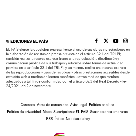
©
EDICIONES EL PAÍS
EL PAÍS BRASIL EN
EL PAÍS BRASI
EL PAÍS B
EL PA
EL PAÍS ejerce la oposición expresa frente al uso de sus obras y prestaciones en
la elaboración de revistas de prensa prevista en el artículo 32.1 del TRLPI;
también realiza la reserva expresa frente a la reproducción, distribución y
comunicación pública de sus trabajos y artículos sobre temas de actualidad
prevista en el artículo 33.1 del TRLPI; y, asimismo, realiza una reserva expresa
de las reproducciones y usos de las obras y otras prestaciones accesibles desde
este sitio web a medios de lectura mecánica u otros medios que resulten
adecuados a tal fin de conformidad con el artículo 67.3 del Real Decreto - ley
24/2021, de 2 de noviembre
Contacto
Venta de contenidos
Aviso legal
Política cookies
Política de privacidad
Mapa
Suscripciones EL PAÍS
Suscripciones empresas
RSS
Índice
Noticias de hoy