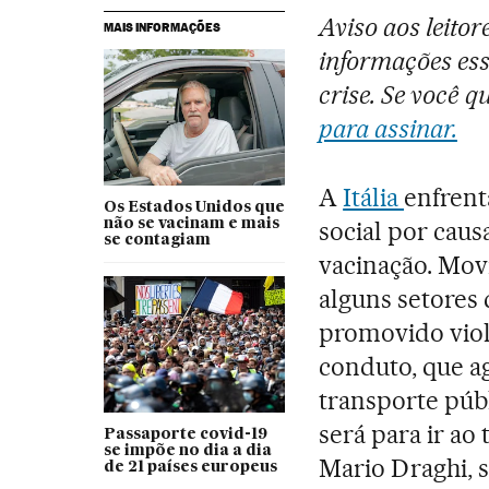
Aviso aos leito
MAIS INFORMAÇÕES
informações ess
crise. Se você 
para assinar.
A
Itália
enfrent
Os Estados Unidos que
não se vacinam e mais
social por caus
se contagiam
vacinação. Mov
alguns setores
promovido viol
conduto, que a
transporte púb
será para ir ao
Passaporte covid-19
se impõe no dia a dia
Mario Draghi, 
de 21 países europeus