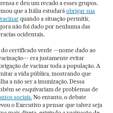
prensa e deu um recado a esses grupos.
rmou que a Itália estudará
obrigar sua
 vacinar
quando a situação permitir,
agora não foi dado por nenhuma das
acias ocidentais.
al do certificado verde —nome dado ao
vacinação— era justamente evitar
brigação de vacinar toda a população. A
imitar a vida pública, mostrando que
lha a não ser a imunização. Dessa
ambém se esquivariam de problemas de
ntos sociais.
No entanto, o debate
levou o Executivo a pensar que talvez seja
ma mais direta, exigindo a vacinação de