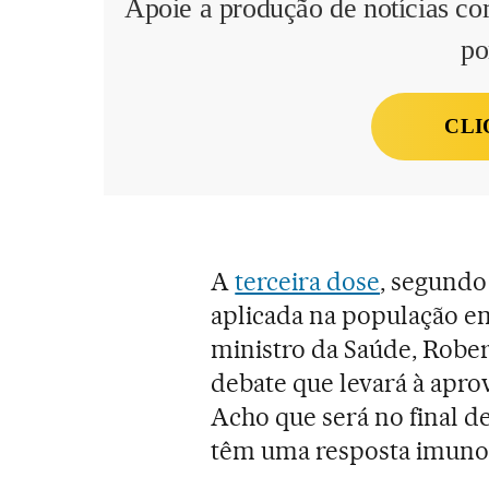
Apoie a produção de notícias co
po
CLI
A
terceira dose
, segundo
aplicada na população e
ministro da Saúde, Robe
debate que levará à apro
Acho que será no final d
têm uma resposta imunoló