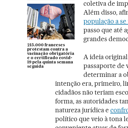
coletiva de im
Além disso, afi
população a se
passo que até 
grandes democr
215.000 franceses
protestam contra a
vacinação obrigatória
A ideia origin
e o certificado covid-
19 pela quinta semana
passaporte de 
seguida
determinar a o
intenção era, primeiro, l
cidadãos não teriam esco
forma, as autoridades t
natureza jurídica e
confro
político que veio à tona 
conveniente atuar de for