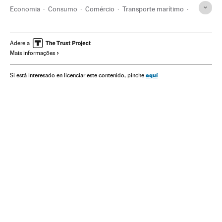
Economia
Consumo
Comércio
Transporte marítimo
Transporte
Comércio retalhista
Estados Unidos
Joseph Biden
Adere a
Mais informações
aquí
Si está interesado en licenciar este contenido, pinche