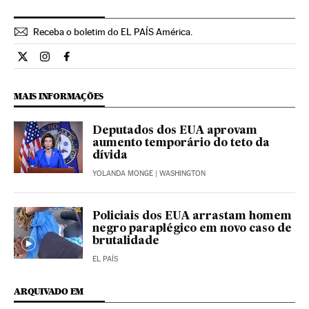
Receba o boletim do EL PAÍS América.
Economia El País Brasil en Twitter
Economia El País Brasil en Instagram
Economia El País Brasil en Facebook
MAIS INFORMAÇÕES
Deputados dos EUA aprovam
aumento temporário do teto da
dívida
YOLANDA MONGE
| WASHINGTON
Policiais dos EUA arrastam homem
negro paraplégico em novo caso de
brutalidade
EL PAÍS
ARQUIVADO EM