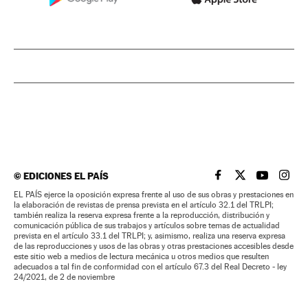
©
EDICIONES EL PAÍS
EL PAÍS BRASIL EN
EL PAÍS BRASI
EL PAÍS B
EL PA
EL PAÍS ejerce la oposición expresa frente al uso de sus obras y prestaciones en
la elaboración de revistas de prensa prevista en el artículo 32.1 del TRLPI;
también realiza la reserva expresa frente a la reproducción, distribución y
comunicación pública de sus trabajos y artículos sobre temas de actualidad
prevista en el artículo 33.1 del TRLPI; y, asimismo, realiza una reserva expresa
de las reproducciones y usos de las obras y otras prestaciones accesibles desde
este sitio web a medios de lectura mecánica u otros medios que resulten
adecuados a tal fin de conformidad con el artículo 67.3 del Real Decreto - ley
24/2021, de 2 de noviembre