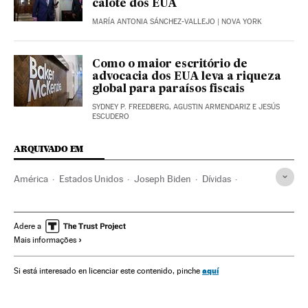
calote dos EUA
MARÍA ANTONIA SÁNCHEZ-VALLEJO
| NOVA YORK
Como o maior escritório de
advocacia dos EUA leva a riqueza
global para paraísos fiscais
SYDNEY P. FREEDBERG, AGUSTIN ARMENDARIZ E JESÚS
ESCUDERO
ARQUIVADO EM
América
Estados Unidos
Joseph Biden
Dívidas
Economia
Crise econômica
Congresso Estados Unidos
Senado EEUU
Nancy Pelosi
Adere a
Mais informações
aquí
Si está interesado en licenciar este contenido, pinche