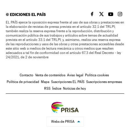
©
EDICIONES EL PAÍS
EL PAÍS BRASIL EN
EL PAÍS BRASI
EL PAÍS B
EL PA
EL PAÍS ejerce la oposición expresa frente al uso de sus obras y prestaciones en
la elaboración de revistas de prensa prevista en el artículo 32.1 del TRLPI;
también realiza la reserva expresa frente a la reproducción, distribución y
comunicación pública de sus trabajos y artículos sobre temas de actualidad
prevista en el artículo 33.1 del TRLPI; y, asimismo, realiza una reserva expresa
de las reproducciones y usos de las obras y otras prestaciones accesibles desde
este sitio web a medios de lectura mecánica u otros medios que resulten
adecuados a tal fin de conformidad con el artículo 67.3 del Real Decreto - ley
24/2021, de 2 de noviembre
Contacto
Venta de contenidos
Aviso legal
Política cookies
Política de privacidad
Mapa
Suscripciones EL PAÍS
Suscripciones empresas
RSS
Índice
Noticias de hoy
Webs de PRISA