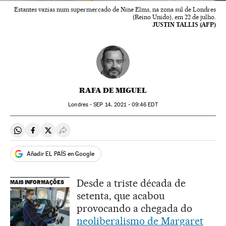
Estantes vazias num supermercado de Nine Elms, na zona sul de Londres
(Reino Unido), em 22 de julho.
JUSTIN TALLIS (AFP)
RAFA DE MIGUEL
Londres -
SEP
14, 2021 - 09:46
EDT
Compartir en Whatsapp
Compartir en Facebook
Compartir en Twitter
Desplegar Redes Sociales
Añadir EL PAÍS en Google
Desde a triste década de
MAIS INFORMAÇÕES
setenta, que acabou
provocando a chegada do
neoliberalismo de Margaret