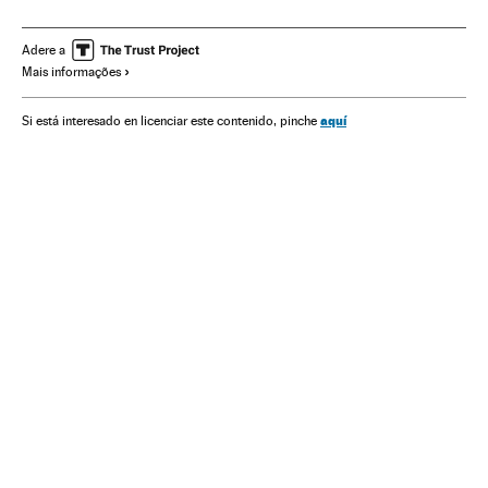
Pandemia
Economia
Desabastecimiento
Imigrantes
Mão obra
Imigração
Política migração
Adere a
Mais informações
Mercado trabalho
aquí
Si está interesado en licenciar este contenido, pinche