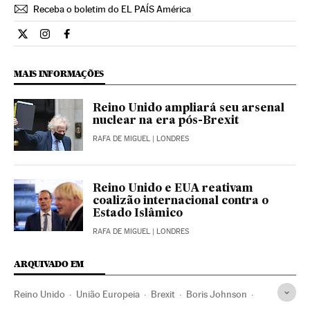
Receba o boletim do EL PAÍS América
Internacional El País Brasil en Twitter
Internacional El País Brasil en Instagram
Internacional El País Brasil en Facebook
MAIS INFORMAÇÕES
Reino Unido ampliará seu arsenal
nuclear na era pós-Brexit
RAFA DE MIGUEL
| LONDRES
Reino Unido e EUA reativam
coalizão internacional contra o
Estado Islâmico
RAFA DE MIGUEL
| LONDRES
ARQUIVADO EM
Reino Unido
União Europeia
Brexit
Boris Johnson