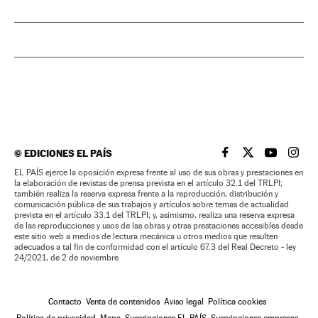
©
EDICIONES EL PAÍS
EL PAÍS BRASIL EN
EL PAÍS BRASI
EL PAÍS B
EL PA
EL PAÍS ejerce la oposición expresa frente al uso de sus obras y prestaciones en
la elaboración de revistas de prensa prevista en el artículo 32.1 del TRLPI;
también realiza la reserva expresa frente a la reproducción, distribución y
comunicación pública de sus trabajos y artículos sobre temas de actualidad
prevista en el artículo 33.1 del TRLPI; y, asimismo, realiza una reserva expresa
de las reproducciones y usos de las obras y otras prestaciones accesibles desde
este sitio web a medios de lectura mecánica u otros medios que resulten
adecuados a tal fin de conformidad con el artículo 67.3 del Real Decreto - ley
24/2021, de 2 de noviembre
Contacto
Venta de contenidos
Aviso legal
Política cookies
Política de privacidad
Mapa
Suscripciones EL PAÍS
Suscripciones empresas