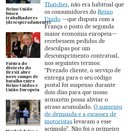
Thatcher
, não era habitual que
Reino Unido
os consumidores do
Reino
busca
Unido
—que disputa com a
trabalhadores
(desesperadamente)
França o posto de segunda
maior economia europeia—
recebessem pedidos de
desculpas por um
descumprimento contratual,
nos seguintes termos:
Fatura do
divórcio do
“Prezado cliente, o serviço de
Brexit abre
entrega para o seu código
novo campo de
batalha entre
postal foi suspenso durante
Reino Unidos e
União Europeia
dois dias para que nosso
armazém possa aliviar o
atraso acumulado.
O aumento
de demanda e a escassez de
motoristas
levaram a esse
acúmulo”. Não foi o primeiro