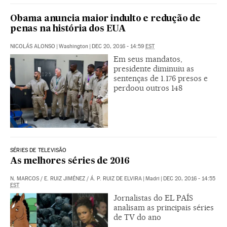
Obama anuncia maior indulto e redução de
penas na história dos EUA
NICOLÁS ALONSO
|
Washington
|
DEC 20, 2016 - 14:59
EST
Em seus mandatos,
presidente diminuiu as
sentenças de 1.176 presos e
perdoou outros 148
SÉRIES DE TELEVISÃO
As melhores séries de 2016
N. MARCOS
/
E. RUIZ JIMÉNEZ
/
Á. P. RUIZ DE ELVIRA
|
Madri
|
DEC 20, 2016 - 14:55
EST
Jornalistas do EL PAÍS
analisam as principais séries
de TV do ano