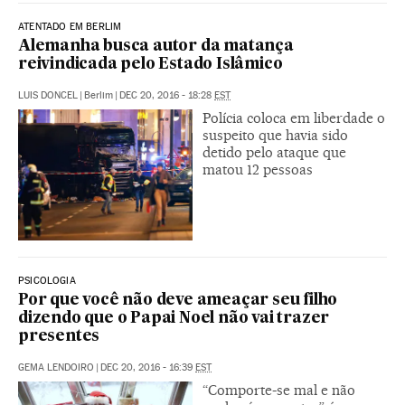
ATENTADO EM BERLIM
Alemanha busca autor da matança
reivindicada pelo Estado Islâmico
LUIS DONCEL
|
Berlim
|
DEC 20, 2016 - 18:28
EST
Polícia coloca em liberdade o
suspeito que havia sido
detido pelo ataque que
matou 12 pessoas
PSICOLOGIA
Por que você não deve ameaçar seu filho
dizendo que o Papai Noel não vai trazer
presentes
GEMA LENDOIRO
|
DEC 20, 2016 - 16:39
EST
“Comporte-se mal e não