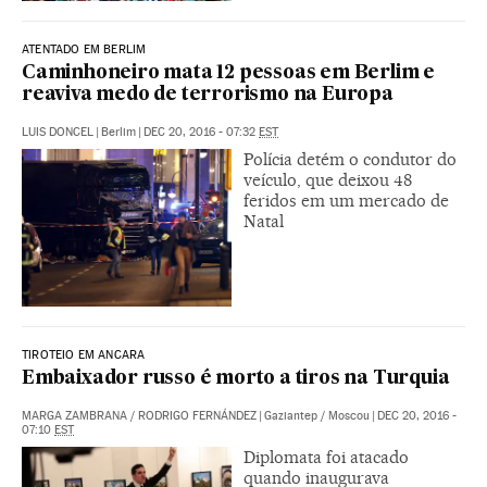
ATENTADO EM BERLIM
Caminhoneiro mata 12 pessoas em Berlim e
reaviva medo de terrorismo na Europa
LUIS DONCEL
|
Berlim
|
DEC 20, 2016 - 07:32
EST
Polícia detém o condutor do
veículo, que deixou 48
feridos em um mercado de
Natal
TIROTEIO EM ANCARA
Embaixador russo é morto a tiros na Turquia
MARGA ZAMBRANA
/
RODRIGO FERNÁNDEZ
|
Gaziantep / Moscou
|
DEC 20, 2016 -
07:10
EST
Diplomata foi atacado
quando inaugurava