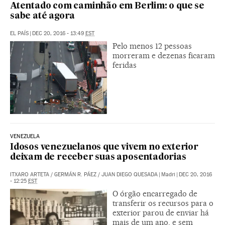
Atentado com caminhão em Berlim: o que se
sabe até agora
EL PAÍS
|
DEC 20, 2016 - 13:49
EST
Pelo menos 12 pessoas
morreram e dezenas ficaram
feridas
VENEZUELA
Idosos venezuelanos que vivem no exterior
deixam de receber suas aposentadorias
ITXARO ARTETA
/
GERMÁN R. PÁEZ
/
JUAN DIEGO QUESADA
|
Madri
|
DEC 20, 2016
- 12:25
EST
O órgão encarregado de
transferir os recursos para o
exterior parou de enviar há
mais de um ano, e sem