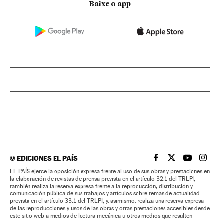
Baixe o app
©
EDICIONES EL PAÍS
EL PAÍS BRASIL EN
EL PAÍS BRASI
EL PAÍS B
EL PA
EL PAÍS ejerce la oposición expresa frente al uso de sus obras y prestaciones en
la elaboración de revistas de prensa prevista en el artículo 32.1 del TRLPI;
también realiza la reserva expresa frente a la reproducción, distribución y
comunicación pública de sus trabajos y artículos sobre temas de actualidad
prevista en el artículo 33.1 del TRLPI; y, asimismo, realiza una reserva expresa
de las reproducciones y usos de las obras y otras prestaciones accesibles desde
este sitio web a medios de lectura mecánica u otros medios que resulten