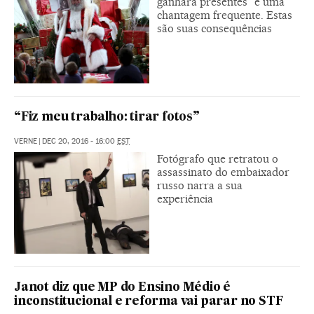
ganhará presentes” é uma
chantagem frequente. Estas
são suas consequências
“Fiz meu trabalho: tirar fotos”
VERNE
|
DEC 20, 2016 - 16:00
EST
Fotógrafo que retratou o
assassinato do embaixador
russo narra a sua
experiência
Janot diz que MP do Ensino Médio é
inconstitucional e reforma vai parar no STF