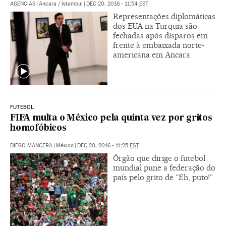
AGENCIAS
|
Ancara / Istambul
|
DEC 20, 2016 - 11:54
EST
Representações diplomáticas
dos EUA na Turquia são
fechadas após disparos em
frente à embaixada norte-
americana em Ancara
FUTEBOL
FIFA multa o México pela quinta vez por gritos
homofóbicos
DIEGO MANCERA
|
México
|
DEC 20, 2016 - 11:25
EST
Órgão que dirige o futebol
mundial pune a federação do
país pelo grito de “Eh, puto!”