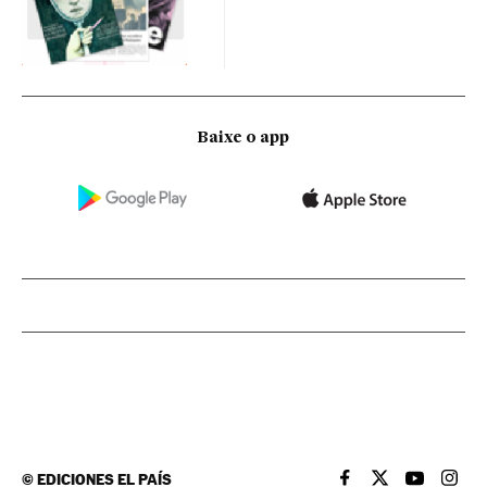
Baixe o app
©
EDICIONES EL PAÍS
EL PAÍS BRASIL EN
EL PAÍS BRASI
EL PAÍS B
EL PA