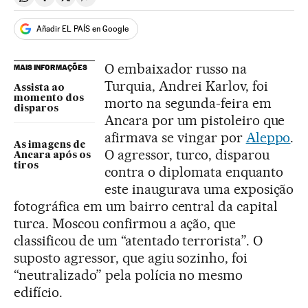
Compartir en Whatsapp
Compartir en Facebook
Compartir en Twitter
Desplegar Redes Sociales
Añadir EL PAÍS en Google
O embaixador russo na
MAIS INFORMAÇÕES
Turquia, Andrei Karlov, foi
Assista ao
momento dos
morto na segunda-feira em
disparos
Ancara por um pistoleiro que
afirmava se vingar por
Aleppo
.
As imagens de
O agressor, turco, disparou
Ancara após os
tiros
contra o diplomata enquanto
este inaugurava uma exposição
fotográfica em um bairro central da capital
turca. Moscou confirmou a ação, que
classificou de um “atentado terrorista”. O
suposto agressor, que agiu sozinho, foi
“neutralizado” pela polícia no mesmo
edifício.