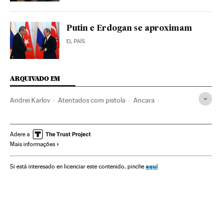
Putin e Erdogan se aproximam
EL PAÍS
ARQUIVADO EM
Andrei Karlov
Atentados com pistola
Ancara
Tiroteios
Rússia
Incidentes
Turquia
Europa Leste
Atentados terroristas
Balcãs
Europa Sul
Adere a
Mais informações
Oriente médio
Brasil
Acontecimentos
Ásia
América do Sul
América Latina
Terrorismo
Europa
aquí
Si está interesado en licenciar este contenido, pinche
América