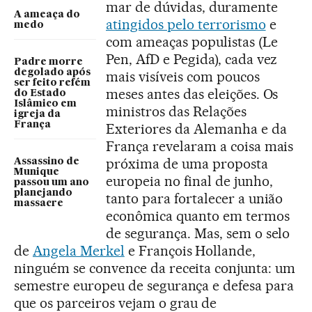
mar de dúvidas, duramente
A ameaça do
atingidos pelo terrorismo
e
medo
com ameaças populistas (Le
Pen, AfD e Pegida), cada vez
Padre morre
degolado após
mais visíveis com poucos
ser feito refém
meses antes das eleições. Os
do Estado
Islâmico em
ministros das Relações
igreja da
França
Exteriores da Alemanha e da
França revelaram a coisa mais
próxima de uma proposta
Assassino de
Munique
europeia no final de junho,
passou um ano
planejando
tanto para fortalecer a união
massacre
econômica quanto em termos
de segurança. Mas, sem o selo
de
Angela Merkel
e François Hollande,
ninguém se convence da receita conjunta: um
semestre europeu de segurança e defesa para
que os parceiros vejam o grau de