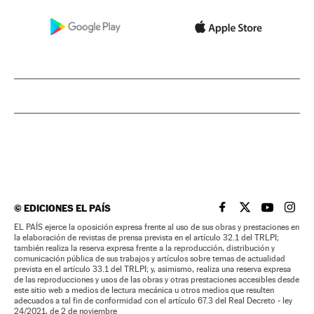
©
EDICIONES EL PAÍS
EL PAÍS BRASIL EN
EL PAÍS BRASI
EL PAÍS B
EL PA
EL PAÍS ejerce la oposición expresa frente al uso de sus obras y prestaciones en
la elaboración de revistas de prensa prevista en el artículo 32.1 del TRLPI;
también realiza la reserva expresa frente a la reproducción, distribución y
comunicación pública de sus trabajos y artículos sobre temas de actualidad
prevista en el artículo 33.1 del TRLPI; y, asimismo, realiza una reserva expresa
de las reproducciones y usos de las obras y otras prestaciones accesibles desde
este sitio web a medios de lectura mecánica u otros medios que resulten
adecuados a tal fin de conformidad con el artículo 67.3 del Real Decreto - ley
24/2021, de 2 de noviembre