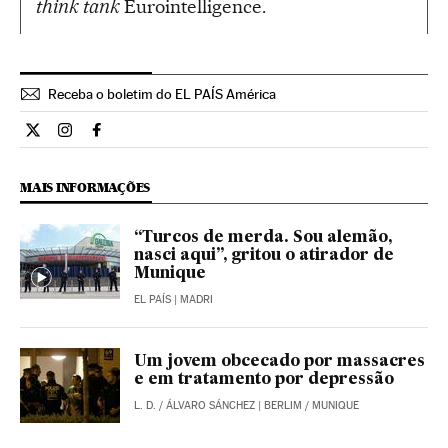
think tank
Eurointelligence.
Receba o boletim do EL PAÍS América
Internacional El País Brasil en Twitter
Internacional El País Brasil en Instagram
Internacional El País Brasil en Facebook
MAIS INFORMAÇÕES
“Turcos de merda. Sou alemão,
nasci aqui”, gritou o atirador de
Munique
EL PAÍS
| MADRI
Um jovem obcecado por massacres
e em tratamento por depressão
L. D.
/
ÁLVARO SÁNCHEZ
| BERLIM / MUNIQUE