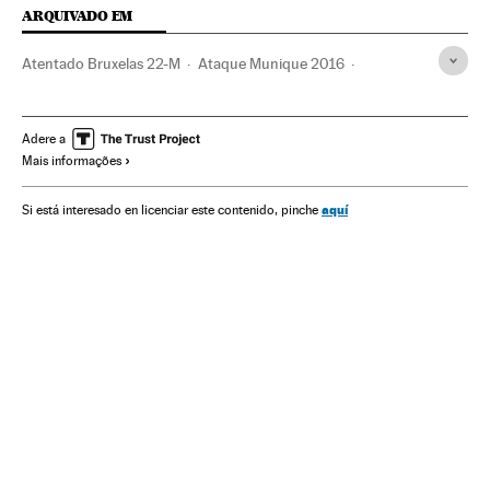
ARQUIVADO EM
Atentado Bruxelas 22-M
Ataque Munique 2016
Atentado Paris 13 N
Atentados suicidas
Atentado Nice 2016
Bataclan
Estado Islâmico
Paris
Adere a
Mais informações
Atentados mortais
Stade de France
Bruxelas
Niza
Conflito Sunitas e Xiitas
Atentados terroristas
França
aquí
Si está interesado en licenciar este contenido, pinche
terrorismo islâmico
Bélgica
Islã
Jihadismo
Grupos terroristas
União Europeia
Religião
Europa
Conflitos
Terrorismo