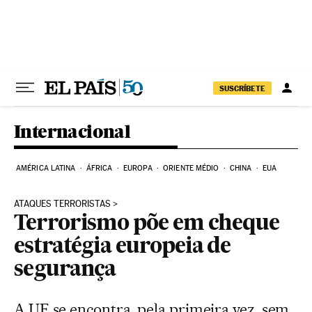
Pular para o conteúdo
SUSCRÍBETE
Internacional
AMÉRICA LATINA
ÁFRICA
EUROPA
ORIENTE MÉDIO
CHINA
EUA
ATAQUES TERRORISTAS
Terrorismo põe em cheque
estratégia europeia de
segurança
A UE se encontra, pela primeira vez, sem