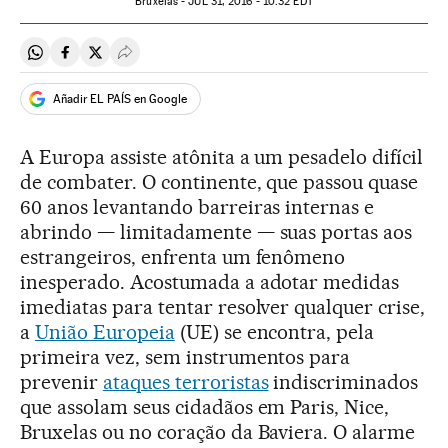
Bruxelas -
JUL
31, 2016 - 10:32
EDT
Compartir en Whatsapp
Compartir en Facebook
Compartir en Twitter
Desplegar Redes Sociales
Añadir EL PAÍS en Google
A Europa assiste atônita a um pesadelo difícil
de combater. O continente, que passou quase
60 anos levantando barreiras internas e
abrindo — limitadamente — suas portas aos
estrangeiros, enfrenta um fenômeno
inesperado. Acostumada a adotar medidas
imediatas para tentar resolver qualquer crise,
a
União Europeia
(UE) se encontra, pela
primeira vez, sem instrumentos para
prevenir
ataques terroristas
indiscriminados
que assolam seus cidadãos em Paris, Nice,
Bruxelas ou no coração da Baviera. O alarme