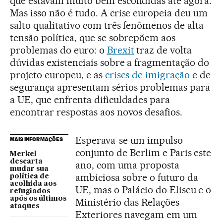
que estavam muito bem escondidas até agora.
Mas isso não é tudo. A crise europeia deu um
salto qualitativo com três fenômenos de alta
tensão política, que se sobrepõem aos
problemas do euro: o
Brexit
traz de volta
dúvidas existenciais sobre a fragmentação do
projeto europeu, e as
crises de imigração
e de
segurança apresentam sérios problemas para
a UE, que enfrenta dificuldades para
encontrar respostas aos novos desafios.
Esperava-se um impulso
MAIS INFORMAÇÕES
conjunto de Berlim e Paris este
Merkel
descarta
ano, com uma proposta
mudar sua
ambiciosa sobre o futuro da
política de
acolhida aos
UE, mas o Palácio do Eliseu e o
refugiados
após os últimos
Ministério das Relações
ataques
Exteriores navegam em um