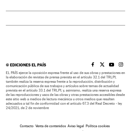
©
EDICIONES EL PAÍS
EL PAÍS BRASIL EN
EL PAÍS BRASI
EL PAÍS B
EL PA
EL PAÍS ejerce la oposición expresa frente al uso de sus obras y prestaciones en
la elaboración de revistas de prensa prevista en el artículo 32.1 del TRLPI;
también realiza la reserva expresa frente a la reproducción, distribución y
comunicación pública de sus trabajos y artículos sobre temas de actualidad
prevista en el artículo 33.1 del TRLPI; y, asimismo, realiza una reserva expresa
de las reproducciones y usos de las obras y otras prestaciones accesibles desde
este sitio web a medios de lectura mecánica u otros medios que resulten
adecuados a tal fin de conformidad con el artículo 67.3 del Real Decreto - ley
24/2021, de 2 de noviembre
Contacto
Venta de contenidos
Aviso legal
Política cookies