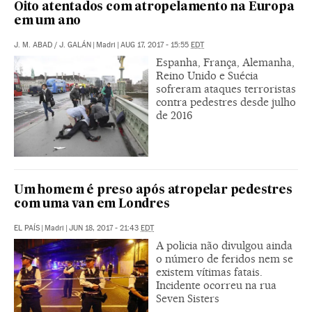
Oito atentados com atropelamento na Europa
em um ano
J. M. ABAD
/
J. GALÁN
|
Madri
|
AUG 17, 2017 - 15:55
EDT
Espanha, França, Alemanha,
Reino Unido e Suécia
sofreram ataques terroristas
contra pedestres desde julho
de 2016
Um homem é preso após atropelar pedestres
com uma van em Londres
EL PAÍS
|
Madri
|
JUN 18, 2017 - 21:43
EDT
A policia não divulgou ainda
o número de feridos nem se
existem vítimas fatais.
Incidente ocorreu na rua
Seven Sisters