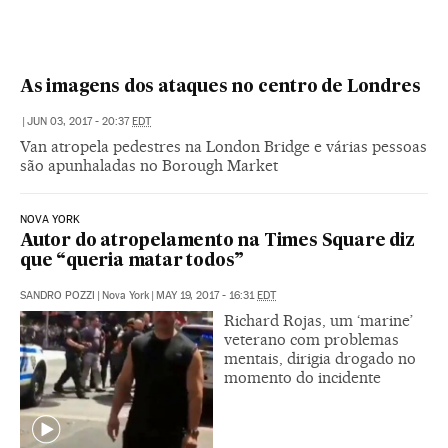
As imagens dos ataques no centro de Londres
|
JUN 03, 2017 - 20:37
EDT
Van atropela pedestres na London Bridge e várias pessoas
são apunhaladas no Borough Market
NOVA YORK
Autor do atropelamento na Times Square diz
que “queria matar todos”
SANDRO POZZI
|
Nova York
|
MAY 19, 2017 - 16:31
EDT
Richard Rojas, um ‘marine’
veterano com problemas
mentais, dirigia drogado no
momento do incidente