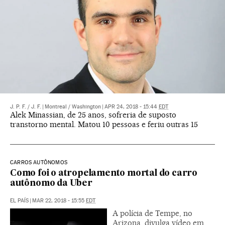
J. P. F.
/
J. F.
|
Montreal / Washington
|
APR 24, 2018 - 15:44
EDT
Alek Minassian, de 25 anos, sofreria de suposto
transtorno mental. Matou 10 pessoas e feriu outras 15
CARROS AUTÔNOMOS
Como foi o atropelamento mortal do carro
autônomo da Uber
EL PAÍS
|
MAR 22, 2018 - 15:55
EDT
A polícia de Tempe, no
Arizona, divulga vídeo em