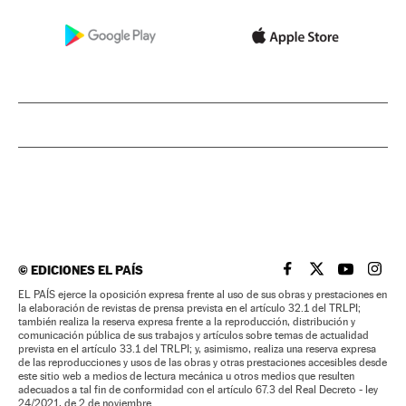
©
EDICIONES EL PAÍS
EL PAÍS BRASIL EN
EL PAÍS BRASI
EL PAÍS B
EL PA
EL PAÍS ejerce la oposición expresa frente al uso de sus obras y prestaciones en
la elaboración de revistas de prensa prevista en el artículo 32.1 del TRLPI;
también realiza la reserva expresa frente a la reproducción, distribución y
comunicación pública de sus trabajos y artículos sobre temas de actualidad
prevista en el artículo 33.1 del TRLPI; y, asimismo, realiza una reserva expresa
de las reproducciones y usos de las obras y otras prestaciones accesibles desde
este sitio web a medios de lectura mecánica u otros medios que resulten
adecuados a tal fin de conformidad con el artículo 67.3 del Real Decreto - ley
24/2021, de 2 de noviembre