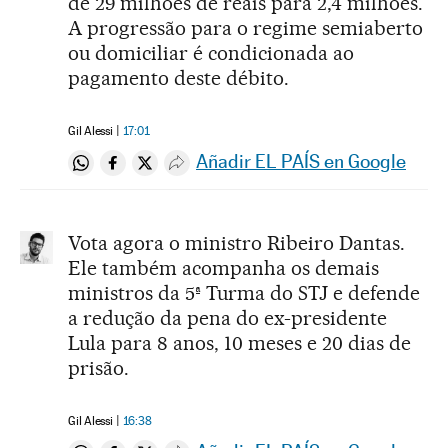
de 29 milhões de reais para 2,4 milhões.
A progressão para o regime semiaberto
ou domiciliar é condicionada ao
pagamento deste débito.
Gil Alessi
17:01
Añadir EL PAÍS en Google
Compartir en Whatsapp
Compartir en Facebook
Compartir en Twitter
Desplegar Redes Sociales
Vota agora o ministro Ribeiro Dantas.
Ele também acompanha os demais
ministros da 5ª Turma do STJ e defende
a redução da pena do ex-presidente
Lula para 8 anos, 10 meses e 20 dias de
prisão.
Gil Alessi
16:38