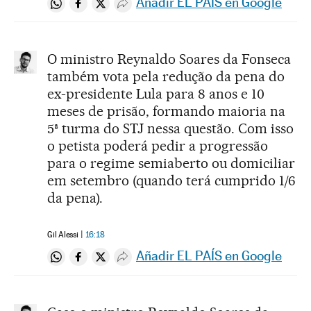
Añadir EL PAÍS en Google
Compartir en Whatsapp
Compartir en Facebook
Compartir en Twitter
Desplegar Redes Sociales
O ministro Reynaldo Soares da Fonseca
também vota pela redução da pena do
ex-presidente Lula para 8 anos e 10
meses de prisão, formando maioria na
5ª turma do STJ nessa questão. Com isso
o petista poderá pedir a progressão
para o regime semiaberto ou domiciliar
em setembro (quando terá cumprido 1/6
da pena).
Gil Alessi
16:18
Añadir EL PAÍS en Google
Compartir en Whatsapp
Compartir en Facebook
Compartir en Twitter
Desplegar Redes Sociales