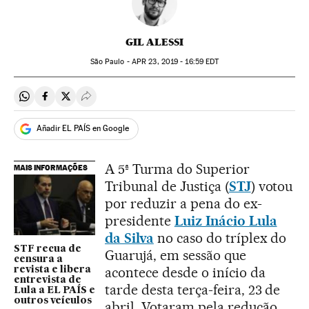
GIL ALESSI
São Paulo -
APR
23, 2019 - 16:59
EDT
Compartir en Whatsapp
Compartir en Facebook
Compartir en Twitter
Desplegar Redes Sociales
Añadir EL PAÍS en Google
A 5ª Turma do Superior
MAIS INFORMAÇÕES
Tribunal de Justiça (
STJ
) votou
por reduzir a pena do ex-
presidente
Luiz Inácio Lula
da Silva
no caso do tríplex do
STF recua de
Guarujá, em sessão que
censura a
acontece desde o início da
revista e libera
entrevista de
tarde desta terça-feira, 23 de
Lula a EL PAÍS e
outros veículos
abril. Votaram pela redução