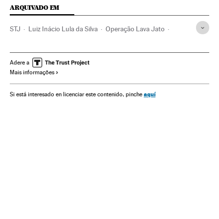
ARQUIVADO EM
STJ
Luiz Inácio Lula da Silva
Operação Lava Jato
Caso Petrobras
Investigação policial
Partido dos Trabalhadores
Subornos
Adere a
Mais informações
Financiamento ilegal
Lavagem dinheiro
Petrobras
Polícia Federal
Tribunais
Corrupção política
aquí
Si está interesado en licenciar este contenido, pinche
Caixa dois
Financiamento partidos
Poder judicial
Polícia
Corrupção
Força segurança
Partidos políticos
Empresas
Delitos
Economia
Política
Justiça