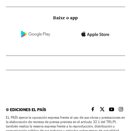
Baixe o app
©
EDICIONES EL PAÍS
EL PAÍS BRASIL EN
EL PAÍS BRASI
EL PAÍS B
EL PA
EL PAÍS ejerce la oposición expresa frente al uso de sus obras y prestaciones en
la elaboración de revistas de prensa prevista en el artículo 32.1 del TRLPI;
también realiza la reserva expresa frente a la reproducción, distribución y
comunicación pública de sus trabajos y artículos sobre temas de actualidad