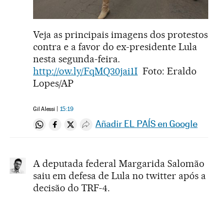
Veja as principais imagens dos protestos
contra e a favor do ex-presidente Lula
nesta segunda-feira.
http://ow.ly/FqMQ30jai1I
Foto: Eraldo
Lopes/AP
Gil Alessi
15:19
Añadir EL PAÍS en Google
Compartir en Whatsapp
Compartir en Facebook
Compartir en Twitter
Desplegar Redes Sociales
A deputada federal Margarida Salomão
saiu em defesa de Lula no twitter após a
decisão do TRF-4.