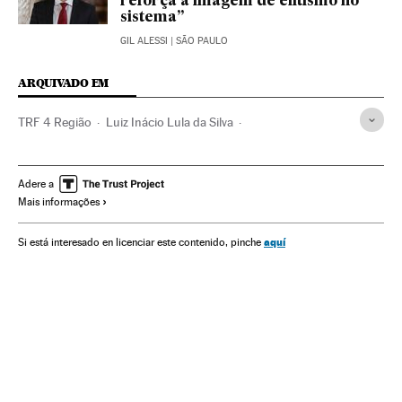
reforça a imagem de elitismo no
sistema”
GIL ALESSI
| SÃO PAULO
ARQUIVADO EM
TRF 4 Região
Luiz Inácio Lula da Silva
Operação Lava Jato
STF
Eleições Brasil 2018
Ficha Limpa
Justiça Federal
Caso Petrobras
Adere a
Mais informações
Partido dos Trabalhadores
Eleições Brasil
Tribunais
Corrupção política
Legislação Brasileira
Poder judicial
aquí
Si está interesado en licenciar este contenido, pinche
Corrupção
Brasil
Julgamentos
Partidos políticos
Eleições
América
Processo judicial
Delitos
Justiça
Economia
Política