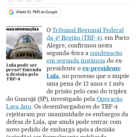
Compartir en Whatsapp
Compartir en Facebook
Compartir en Twitter
Desplegar Redes Sociales
Añadir EL PAÍS en Google
O
Tribunal Regional Federal
MAIS INFORMAÇÕES
da 4ª Região (TRF-4)
, em Porto
Alegre, confirmou nesta
segunda-feira a
condenação
em segunda instância
do ex-
Lula pode ser
presidente o
ex-presidente
preso? Entenda
Lula
, no processo que o impõe
a decisão pelo
TRF-4
uma pena de 12 anos e 1 mês
de prisão pelo caso do triplex
do Guarujá (SP), investigado pela
Operação
Lava Jato
. Os desembargadores do TRF-4
rejeitaram por unanimidade os embargos da
defesa de Lula, que ainda pode entrar com
novo pedido de embargo após a decisão
(acórdão) ser formalmente publicada.