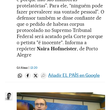
protelatórias”. Para ele, “ninguém pode
fazer prevalecer sua vontade pessoal”. O
defensor também se disse confiante de
que o pedido de habeas corpus
protocolado no Supremo Tribunal
Federal será acatado pela Corte porque
o petista "é inocente". Informa a
repórter
Naira Hofmeister
, de Porto
Alegre
Gil Alessi
13:20
Añadir EL PAÍS en Google
Compartir en Whatsapp
Compartir en Facebook
Compartir en Twitter
Desplegar Redes Sociales