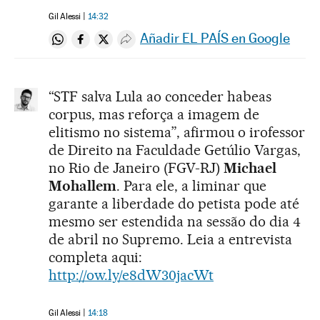
Gil Alessi
14:32
Añadir EL PAÍS en Google
Compartir en Whatsapp
Compartir en Facebook
Compartir en Twitter
Desplegar Redes Sociales
“STF salva Lula ao conceder habeas
corpus, mas reforça a imagem de
elitismo no sistema”, afirmou o irofessor
de Direito na Faculdade Getúlio Vargas,
no Rio de Janeiro (FGV-RJ)
Michael
Mohallem
. Para ele, a liminar que
garante a liberdade do petista pode até
mesmo ser estendida na sessão do dia 4
de abril no Supremo. Leia a entrevista
completa aqui:
http://ow.ly/e8dW30jacWt
Gil Alessi
14:18