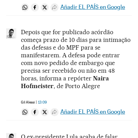
Añadir EL PAÍS en Google
Compartir en Whatsapp
Compartir en Facebook
Compartir en Twitter
Desplegar Redes Sociales
Depois que for publicado acórdão
começa prazo de 10 dias para intimação
das defesas e do MPF para se
manifestarem. A defesa pode entrar
com novo pedido de embargo que
precisa ser recebido ou não em 48
horas, informa a repórter
Naira
Hofmeister
, de Porto Alegre
Gil Alessi
13:09
Añadir EL PAÍS en Google
Compartir en Whatsapp
Compartir en Facebook
Compartir en Twitter
Desplegar Redes Sociales
O ex-presidente Lula acaba de falar