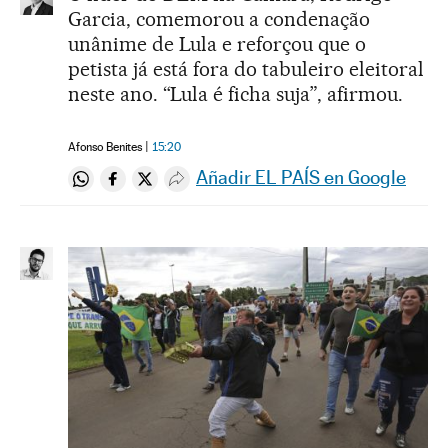
Garcia, comemorou a condenação
unânime de Lula e reforçou que o
petista já está fora do tabuleiro eleitoral
neste ano. “Lula é ficha suja”, afirmou.
Afonso Benites
15:20
Añadir EL PAÍS en Google
Compartir en Whatsapp
Compartir en Facebook
Compartir en Twitter
Desplegar Redes Sociales