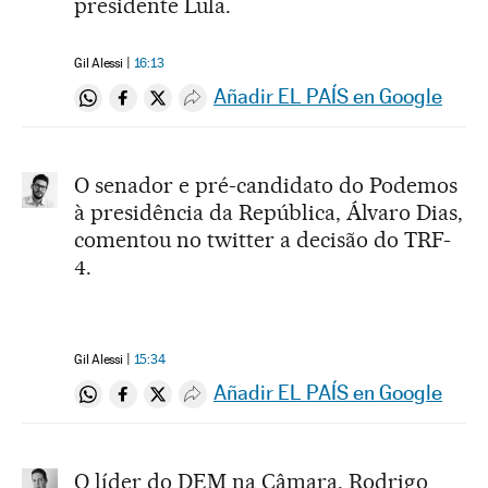
presidente Lula.
Gil Alessi
16:13
Añadir EL PAÍS en Google
Compartir en Whatsapp
Compartir en Facebook
Compartir en Twitter
Desplegar Redes Sociales
O senador e pré-candidato do Podemos
à presidência da República, Álvaro Dias,
comentou no twitter a decisão do TRF-
4.
Gil Alessi
15:34
Añadir EL PAÍS en Google
Compartir en Whatsapp
Compartir en Facebook
Compartir en Twitter
Desplegar Redes Sociales
O líder do DEM na Câmara, Rodrigo