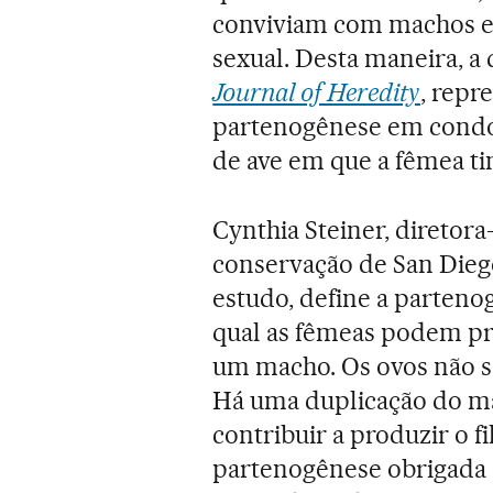
conviviam com machos e 
sexual. Desta maneira, a 
Journal of Heredity
, repr
partenogênese em condor
de ave em que a fêmea t
Cynthia Steiner, diretora
conservação de San Diego
estudo, define a parten
qual as fêmeas podem pro
um macho. Os ovos não sã
Há uma duplicação do mat
contribuir a produzir o f
partenogênese obrigada e