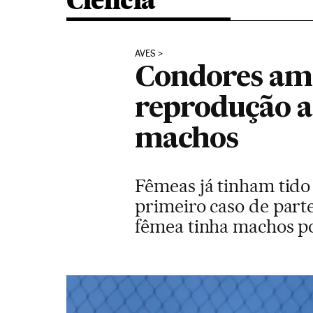
Ciência
AVES
Condores ame
reprodução a
machos
Fêmeas já tinham tido
primeiro caso de part
fêmea tinha machos p