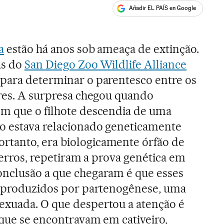
Añadir EL PAÍS en Google
ales
a
estão há anos sob ameaça de extinção.
as do
San Diego Zoo Wildlife Alliance
 para determinar o parentesco entre os
ores. A surpresa chegou quando
em que o filhote descendia de uma
o estava relacionado geneticamente
tanto, era biologicamente órfão de
s erros, repetiram a prova genética em
onclusão a que chegaram é que esses
do produzidos por partenogênese, uma
exuada. O que despertou a atenção é
 que se encontravam em cativeiro,