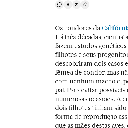
Compartir en Whatsapp
Compartir en Facebook
Compartir en Twitter
Desplegar Redes Soci
Os condores da
Califórni
Há três décadas, cientist
fazem estudos genéticos
filhotes e seus progenit
descobriram dois casos 
fêmea de condor, mas nã
com nenhum macho e, por
pai. Para evitar possívei
numerosas ocasiões. A c
dois filhotes tinham si
forma de reprodução ass
que as mães destas aves,