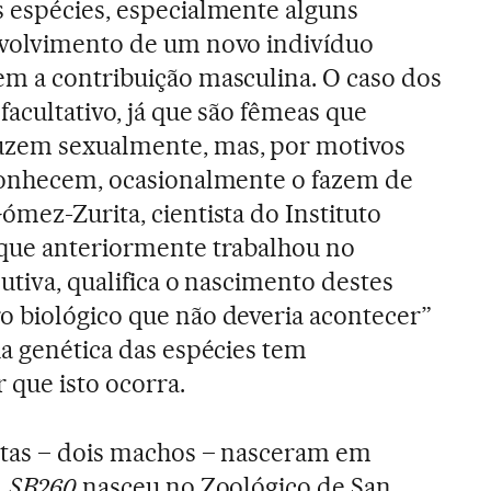
 espécies, especialmente alguns
nvolvimento de um novo indivíduo
m a contribuição masculina. O caso dos
facultativo, já que são fêmeas que
zem sexualmente, mas, por motivos
sconhecem, ocasionalmente o fazem de
ómez-Zurita, cientista do Instituto
 que anteriormente trabalhou no
lutiva, qualifica o nascimento destes
o biológico que não deveria acontecer”
ia genética das espécies tem
 que isto ocorra.
rtas – dois machos – nasceram em
.
SB260
nasceu no Zoológico de San