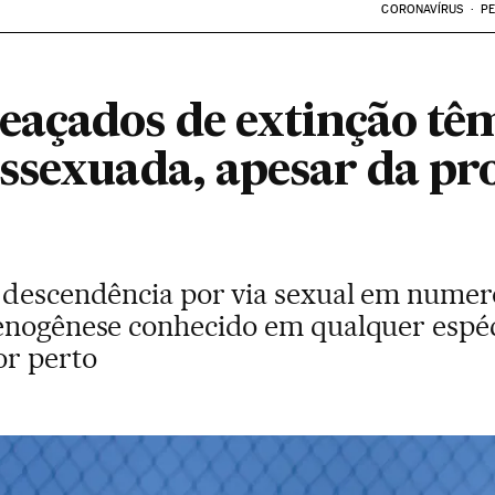
CORONAVÍRUS
PE
açados de extinção têm
ssexuada, apesar da pr
 descendência por via sexual em numero
enogênese conhecido em qualquer espéci
or perto