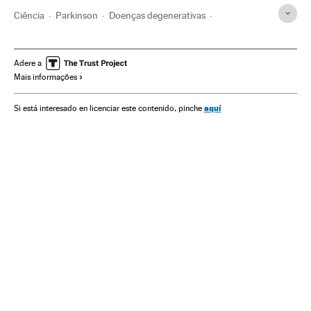
Ciência
Parkinson
Doenças degenerativas
Investigação científica
Investigação médica
Neurociência
Neurologia
Neuronas
Cerebro
Adere a
Mais informações
Tratamento médico
aquí
Si está interesado en licenciar este contenido, pinche