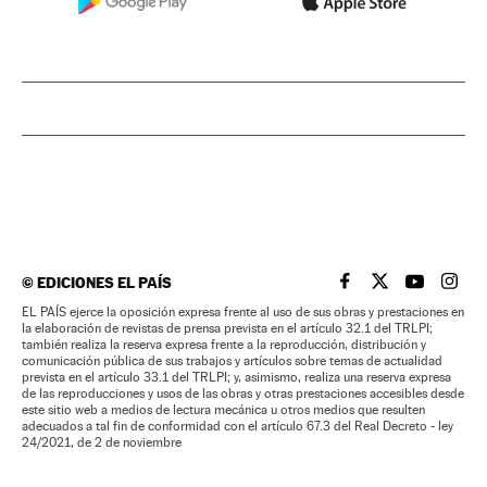
©
EDICIONES EL PAÍS
EL PAÍS BRASIL EN
EL PAÍS BRASI
EL PAÍS B
EL PA
EL PAÍS ejerce la oposición expresa frente al uso de sus obras y prestaciones en
la elaboración de revistas de prensa prevista en el artículo 32.1 del TRLPI;
también realiza la reserva expresa frente a la reproducción, distribución y
comunicación pública de sus trabajos y artículos sobre temas de actualidad
prevista en el artículo 33.1 del TRLPI; y, asimismo, realiza una reserva expresa
de las reproducciones y usos de las obras y otras prestaciones accesibles desde
este sitio web a medios de lectura mecánica u otros medios que resulten
adecuados a tal fin de conformidad con el artículo 67.3 del Real Decreto - ley
24/2021, de 2 de noviembre