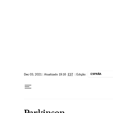
Pular para o conteúdo
ESPAÑA
Dec 03, 2021
|
Atualizado 19:16
EST
|
Edição:
Parkinson