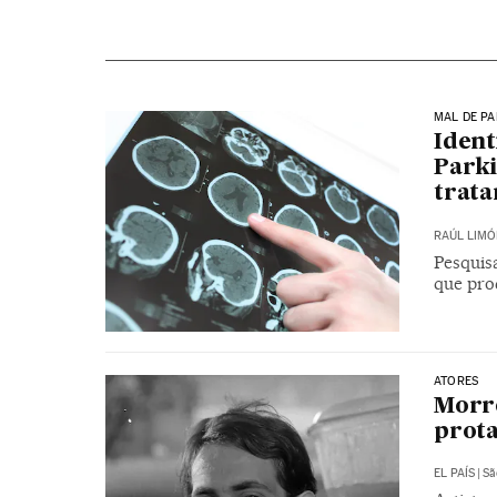
MAL DE P
Ident
Parki
trat
RAÚL LIMÓ
Pesquis
que pro
ATORES
Morre
prota
EL PAÍS
|
Sã