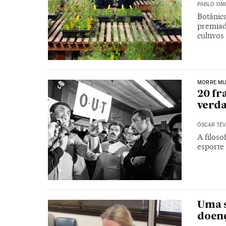
PABLO XIM
Botânica
premiad
cultivo
MORRE MU
20 fr
verda
ÓSCAR TÉV
A filoso
esporte
Uma s
doen