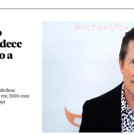
o
adece
o a
 dedicar
u em 2000 com
nça