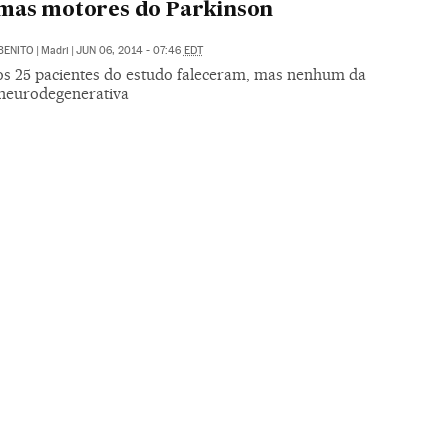
mas motores do Parkinson
BENITO
|
Madri
|
JUN 06, 2014 - 07:46
EDT
os 25 pacientes do estudo faleceram, mas nenhum da
neurodegenerativa