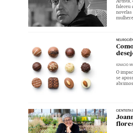
Artista,
faleceu
novelas
mulhere
NEUROCIÊ
Como 
desej
IGNACIO 
O impac
se apos
abrimos
CIENTISTA
Joann
flore