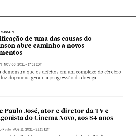
ARKINSON
ificação de uma das causas do
nson abre caminho a novos
amentos
N
|
NOV 03, 2021 - 17:31
EDT
a demonstra que os defeitos em um complexo do cérebro
duz dopamina geram a progressão da doença
 Paulo José, ator e diretor da TV e
gonista do Cinema Novo, aos 84 anos
o Paulo
|
AUG 11, 2021 - 21:15
EDT