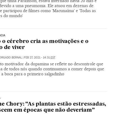
 que tinha Parkinson, estava internado havia 20 dias e
 devido a uma pneumonia. Ele atuou em dezenas de
 e participou de filmes como ‘Macunaíma’ e ‘Todas as
s do mundo’
NCIA
o cérebro cria as motivações e o
o de viver
MORGADO BERNAL
|
FEB 27, 2021 - 14:31
EST
to motivador da dopamina se reflete no descontrole que
sa de todos nós quando continuamos a comer depois que
 a boca para o primeiro salgadinho
S
e Chory: “As plantas estão estressadas,
scem em épocas que não deveriam”