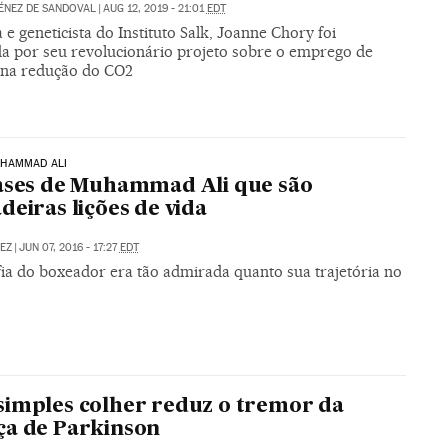
ÉNEZ DE SANDOVAL
|
AUG 12, 2019 - 21:01
EDT
 e geneticista do Instituto Salk, Joanne Chory foi
a por seu revolucionário projeto sobre o emprego de
s na redução do CO2
HAMMAD ALI
ases de Muhammad Ali que são
deiras lições de vida
EZ
|
JUN 07, 2016 - 17:27
EDT
fia do boxeador era tão admirada quanto sua trajetória no
imples colher reduz o tremor da
ça de Parkinson