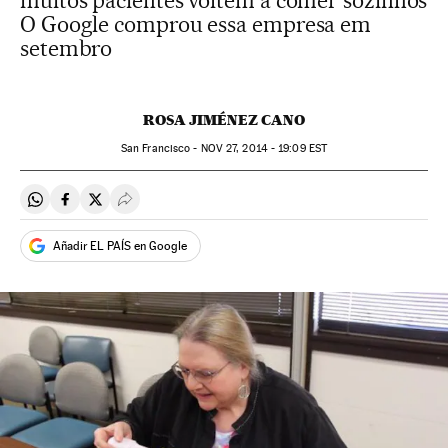
muitos pacientes voltem a comer sozinhos
O Google comprou essa empresa em
setembro
ROSA JIMÉNEZ CANO
San Francisco -
NOV
27, 2014 - 19:09
EST
Compartir en Whatsapp
Compartir en Facebook
Compartir en Twitter
Desplegar Redes Sociales
Añadir EL PAÍS en Google