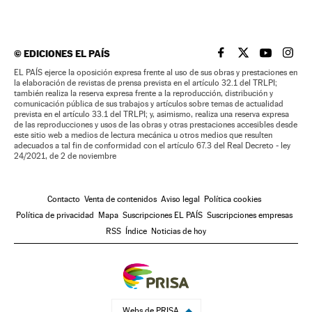
©
EDICIONES EL PAÍS
EL PAÍS BRASIL EN
EL PAÍS BRASI
EL PAÍS B
EL PA
EL PAÍS ejerce la oposición expresa frente al uso de sus obras y prestaciones en
la elaboración de revistas de prensa prevista en el artículo 32.1 del TRLPI;
también realiza la reserva expresa frente a la reproducción, distribución y
comunicación pública de sus trabajos y artículos sobre temas de actualidad
prevista en el artículo 33.1 del TRLPI; y, asimismo, realiza una reserva expresa
de las reproducciones y usos de las obras y otras prestaciones accesibles desde
este sitio web a medios de lectura mecánica u otros medios que resulten
adecuados a tal fin de conformidad con el artículo 67.3 del Real Decreto - ley
24/2021, de 2 de noviembre
Contacto
Venta de contenidos
Aviso legal
Política cookies
Política de privacidad
Mapa
Suscripciones EL PAÍS
Suscripciones empresas
RSS
Índice
Noticias de hoy
Webs de PRISA