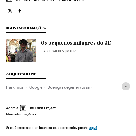
Tecnologia El País Brasil en Twitter
Tecnologia El País Brasil en Facebook
MAIS INFORMAÇÕES
Os pequenos milagres do 3D
ISABEL VALDÉS
| MADRI
ARQUIVADO EM
Parkinson
Google
Doenças degenerativas
Motores pesquisa
Internet
Empresas
Tecnologia
Doenças
Economia
Medicina
Saúde
Adere a
Mais informações
Telecomunicações
Ciência
Comunicações
aquí
Si está interesado en licenciar este contenido, pinche