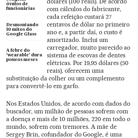
dólares (100 reais). De acordo
óvulos de
com cálculos do fabricante,
funcionárias
cada refeição custará 27
centavos de dólar no primeiro
Desmontando
10 mitos do
ano e, a partir daí, o custo é
Google Glass
amortizado. Inclui um
carregador, muito parecido ao
A febre do
sistema de escovas de dentes
‘wearable’ dura
poucos meses
elétricas. Por 19,95 dólares (50
reais), oferecem uma
substituição da colher ou um complemento
para convertê-lo em garfo.
Nos Estados Unidos, de acordo com dados do
buscador, um milhão de pessoas sofrem com
a doença e mais de 10 milhões, 220 em todo o
mundo, sofrem com tremores. A mãe de
Sergey Brin, cofundador do Google, é uma