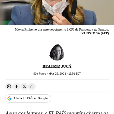
Mayra Pinheiro durante depoimento à CPI da Pandemia no Senado.
EVARISTO SA (AFP)
BEATRIZ JUCÁ
São Paulo -
MAY
25, 2021 - 19:51
EDT
Compartir en Whatsapp
Compartir en Facebook
Compartir en Twitter
Desplegar Redes Sociales
Añadir EL PAÍS en Google
Aviso aos leitores: o EL PAÍS mantém abertas as