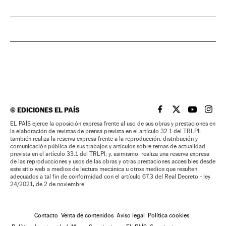
©
EDICIONES EL PAÍS
EL PAÍS BRASIL EN
EL PAÍS BRASI
EL PAÍS B
EL PA
EL PAÍS ejerce la oposición expresa frente al uso de sus obras y prestaciones en
la elaboración de revistas de prensa prevista en el artículo 32.1 del TRLPI;
también realiza la reserva expresa frente a la reproducción, distribución y
comunicación pública de sus trabajos y artículos sobre temas de actualidad
prevista en el artículo 33.1 del TRLPI; y, asimismo, realiza una reserva expresa
de las reproducciones y usos de las obras y otras prestaciones accesibles desde
este sitio web a medios de lectura mecánica u otros medios que resulten
adecuados a tal fin de conformidad con el artículo 67.3 del Real Decreto - ley
24/2021, de 2 de noviembre
Contacto
Venta de contenidos
Aviso legal
Política cookies