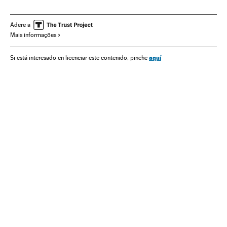
Coronavirus
Doenças infecciosas
Doenças respiratórias
Ministério Saúde
Jair Bolsonaro
Eduardo Pazuello
Adere a
Mais informações
Cloroquina
CPI Pandemia
CPI
Senado Federal
Crises políticas
Luiz Henrique Mandetta
aquí
Si está interesado en licenciar este contenido, pinche
Fundação Oswaldo Cruz