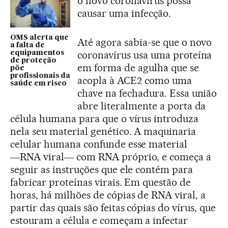
o novo coronavírus possa
causar uma infecção.
OMS alerta que
Até agora sabia-se que o novo
a falta de
coronavírus usa uma proteína
equipamentos
de proteção
em forma de agulha que se
põe
profissionais da
acopla à ACE2 como uma
saúde em risco
chave na fechadura. Essa união
abre literalmente a porta da
célula humana para que o vírus introduza
nela seu material genético. A maquinaria
celular humana confunde esse material
―RNA viral― com RNA próprio, e começa a
seguir as instruções que ele contém para
fabricar proteínas virais. Em questão de
horas, há milhões de cópias de RNA viral, a
partir das quais são feitas cópias do vírus, que
estouram a célula e começam a infectar