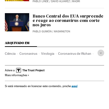
PABLO LINDE
/
DAVID ÁLVAREZ
| MADRI
Banco Central dos EUA surpreende
e reage ao coronavírus com corte
nos juros
PABLO GUIMÓN
| WASHINGTON
ARQUIVADO EM
Ciência
Coronavirus
Virologia
Coronavirus de Wuhan
China
Doenças infecciosas
Doenças respiratórias
Investigação médica
Saúde
Medicina
Células
Adere a
Mais informações
Biologia
Investigação científica
aquí
Si está interesado en licenciar este contenido, pinche