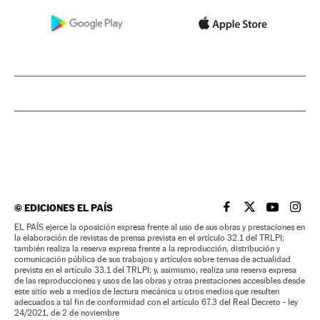
©
EDICIONES EL PAÍS
EL PAÍS BRASIL EN
EL PAÍS BRASI
EL PAÍS B
EL PA
EL PAÍS ejerce la oposición expresa frente al uso de sus obras y prestaciones en
la elaboración de revistas de prensa prevista en el artículo 32.1 del TRLPI;
también realiza la reserva expresa frente a la reproducción, distribución y
comunicación pública de sus trabajos y artículos sobre temas de actualidad
prevista en el artículo 33.1 del TRLPI; y, asimismo, realiza una reserva expresa
de las reproducciones y usos de las obras y otras prestaciones accesibles desde
este sitio web a medios de lectura mecánica u otros medios que resulten
adecuados a tal fin de conformidad con el artículo 67.3 del Real Decreto - ley
24/2021, de 2 de noviembre