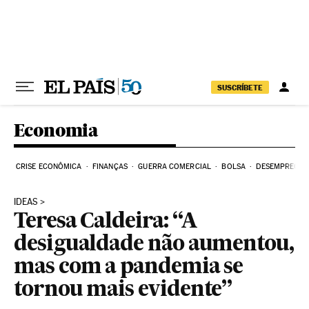
Pular para o conteúdo
SUSCRÍBETE
Economia
CRISE ECONÔMICA
FINANÇAS
GUERRA COMERCIAL
BOLSA
DESEMPREGO
IDEAS
Teresa Caldeira: “A
desigualdade não aumentou,
mas com a pandemia se
tornou mais evidente”