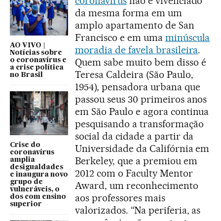
coronavírus
não é vivenciado
da mesma forma em um
amplo apartamento de San
Francisco e em uma
minúscula
AO VIVO |
moradia de favela brasileira
.
Notícias sobre
Quem sabe muito bem disso é
o coronavírus e
a crise política
Teresa Caldeira (São Paulo,
no Brasil
1954), pensadora urbana que
passou seus 30 primeiros anos
em São Paulo e agora continua
pesquisando a transformação
social da cidade a partir da
Crise do
Universidade da Califórnia em
coronavírus
Berkeley, que a premiou em
amplia
desigualdades
2012 com o Faculty Mentor
e inaugura novo
grupo de
Award, um reconhecimento
vulneráveis, o
aos professores mais
dos com ensino
superior
valorizados. “Na periferia, as