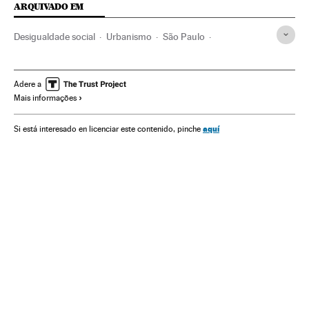
ARQUIVADO EM
Desigualdade social
Urbanismo
São Paulo
Transporte público
Coronavirus
Coronavirus Covid-19
Brasil
Desigualdade econômica
Pobreza
Adere a
Mais informações
San Francisco
Confinamiento
aquí
Si está interesado en licenciar este contenido, pinche