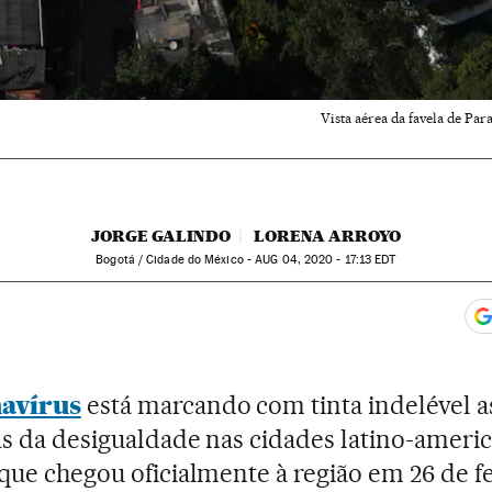
Vista aérea da favela de Par
JORGE GALINDO
LORENA ARROYO
Bogotá / Cidade do México -
AUG
04, 2020 - 17:13
EDT
app
acebook
n Twitter
gar Redes Sociales
avírus
está marcando com tinta indelével a
as da desigualdade nas cidades latino-ameri
que chegou oficialmente à região em 26 de fe