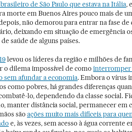
rasileiro de São Paulo que estava na Itália
, 
ira morte em Buenos Aires pouco mais de u
epois, não demorou para entrar na fase de 
rio, deixando em situação de emergência o
 de saúde de alguns países.
19
levou os líderes da região e milhões de fam
r o dilema impossível de como
interromper
o sem afundar a economia
. Embora o vírus i
cos como pobres, há grandes diferenças qua
 combatê-lo, dependendo da classe social. Fi
o, manter distância social, permanecer em c
 mãos são
ações muito mais difíceis para que
ado
e, às vezes, sem acesso à água corrente 