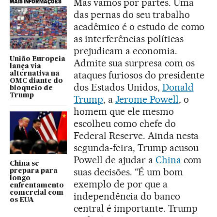
Mas vamos por partes. Uma
MAIS INFORMAÇÕES
das pernas do seu trabalho
acadêmico é o estudo de como
as interferências políticas
prejudicam a economia.
União Europeia
Admite sua surpresa com os
lança via
ataques furiosos do presidente
alternativa na
OMC diante do
dos Estados Unidos,
Donald
bloqueio de
Trump
Trump
, a
Jerome Powell
, o
homem que ele mesmo
escolheu como chefe do
Federal Reserve. Ainda nesta
segunda-feira, Trump acusou
Powell de ajudar a
China
com
China se
suas decisões. “É um bom
prepara para
longo
exemplo de por que a
enfrentamento
comercial com
independência do banco
os EUA
central é importante. Trump