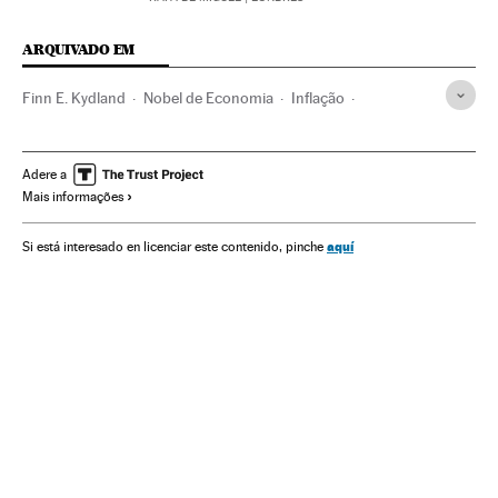
ARQUIVADO EM
Finn E. Kydland
Nobel de Economia
Inflação
Federal Reserve
Jerome Powell
Protecionismo
Prêmios ciência
Donald Trump
Política comercial
Adere a
Mais informações
Prêmios Nobel
Indicadores econômicos
Organismos econômicos
Prêmios
Eventos
Comércio
aquí
Si está interesado en licenciar este contenido, pinche
Economia
Sociedade
Ciência