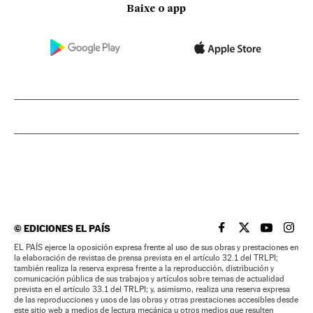
Baixe o app
©
EDICIONES EL PAÍS
EL PAÍS BRASIL EN
EL PAÍS BRASI
EL PAÍS B
EL PA
EL PAÍS ejerce la oposición expresa frente al uso de sus obras y prestaciones en
la elaboración de revistas de prensa prevista en el artículo 32.1 del TRLPI;
también realiza la reserva expresa frente a la reproducción, distribución y
comunicación pública de sus trabajos y artículos sobre temas de actualidad
prevista en el artículo 33.1 del TRLPI; y, asimismo, realiza una reserva expresa
de las reproducciones y usos de las obras y otras prestaciones accesibles desde
este sitio web a medios de lectura mecánica u otros medios que resulten