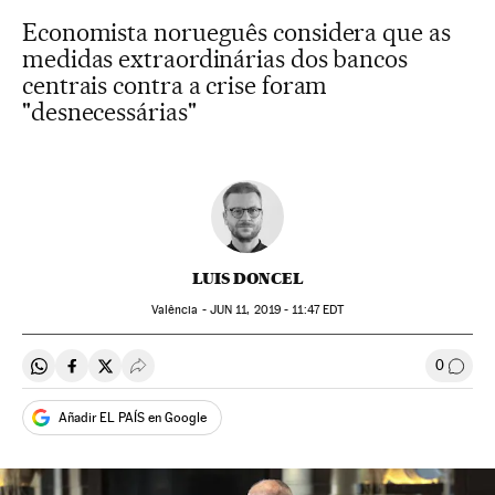
Economista norueguês considera que as
medidas extraordinárias dos bancos
centrais contra a crise foram
"desnecessárias"
LUIS DONCEL
Valência -
JUN
11, 2019 - 11:47
EDT
0
Compartir en Whatsapp
Compartir en Facebook
Compartir en Twitter
Desplegar Redes Sociales
Comen
Añadir EL PAÍS en Google