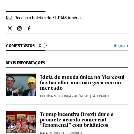
Receba o boletim do EL PAÍS América.
Economia El País Brasil en Twitter
Economia El País Brasil en Instagram
Economia El País Brasil en Facebook
COMENTÁRIOS
Regras
›
COMENTÁRIOS
0
MAIS INFORMAÇÕES
Ideia de moeda única no Mercosul
faz barulho, mas não gera eco no
mercado
HELOÍSA MENDONÇA
/
AGÊNCIAS
| SÃO PAULO
Trump incentiva Brexit duro e
promete acordo comercial
“fenomenal” com britânicos
RAFA DE MIGUEL
| LONDRES