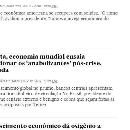
ZZI
|
Nova York
|
JUL 27, 2018 - 15:56
EDT
de econômica americana se recupera com solidez. “O ritmo
el”, avaliou o presidente, “somos a inveja econômica do
ta, economia mundial ensaia
onar os ‘anabolizantes’ pós-crise.
nda
NÁNDEZ
|
Madri
|
NOV 12, 2017 - 16:21
EST
scimento global no prumo, bancos centrais apresentam
ra tirar dinheiro de circulação No Brasil, presidente do
ue cenário externo é benigno e cobra que sejam feitas as
s propostas por Temer
scimento econômico dá oxigênio a