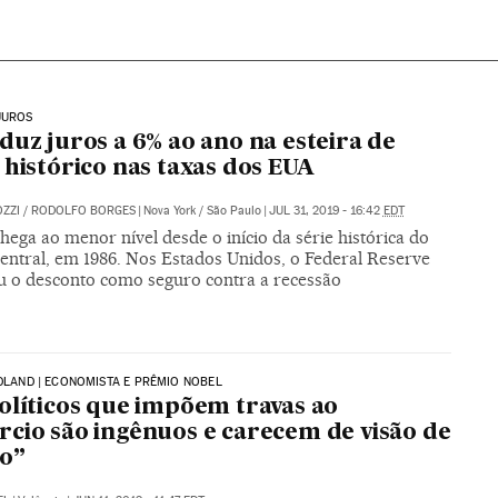
JUROS
duz juros a 6% ao ano na esteira de
 histórico nas taxas dos EUA
ZZI
/
RODOLFO BORGES
|
Nova York / São Paulo
|
JUL 31, 2019 - 16:42
EDT
chega ao menor nível desde o início da série histórica do
entral, em 1986. Nos Estados Unidos, o Federal Reserve
cou o desconto como seguro contra a recessão
YDLAND | ECONOMISTA E PRÊMIO NOBEL
olíticos que impõem travas ao
cio são ingênuos e carecem de visão de
o”