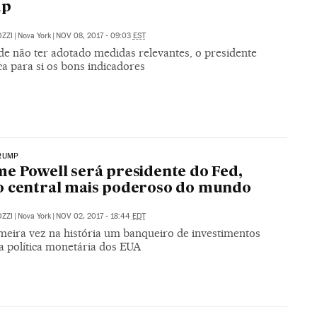
mp
ZZI
|
Nova York
|
NOV 08, 2017 - 09:03
EST
de não ter adotado medidas relevantes, o presidente
ca para si os bons indicadores
RUMP
e Powell será presidente do Fed,
o central mais poderoso do mundo
ZZI
|
Nova York
|
NOV 02, 2017 - 18:44
EDT
imeira vez na história um banqueiro de investimentos
 a política monetária dos EUA