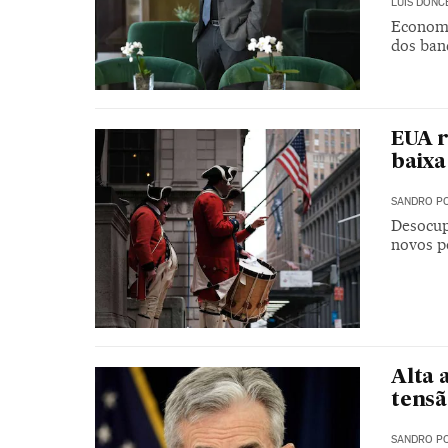
LUIS DONC
Economi
dos banc
EUA r
baixa
SANDRO PO
Desocup
novos p
Alta 
tensã
SANDRO PO