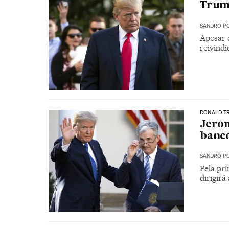
Tru
SANDRO PO
Apesar 
reivindi
DONALD T
Jerom
banc
SANDRO PO
Pela pr
dirigirá