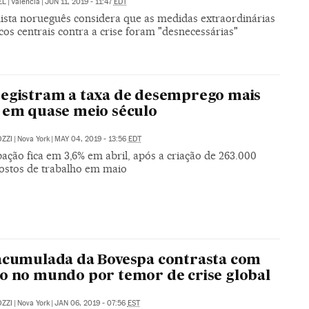
EL
|
Valência
|
JUN 11, 2019 - 11:47
EDT
sta norueguês considera que as medidas extraordinárias
os centrais contra a crise foram "desnecessárias"
egistram a taxa de desemprego mais
 em quase meio século
ZZI
|
Nova York
|
MAY 04, 2019 - 13:56
EDT
ação fica em 3,6% em abril, após a criação de 263.000
ostos de trabalho em maio
acumulada da Bovespa contrasta com
o no mundo por temor de crise global
ZZI
|
Nova York
|
JAN 06, 2019 - 07:56
EST