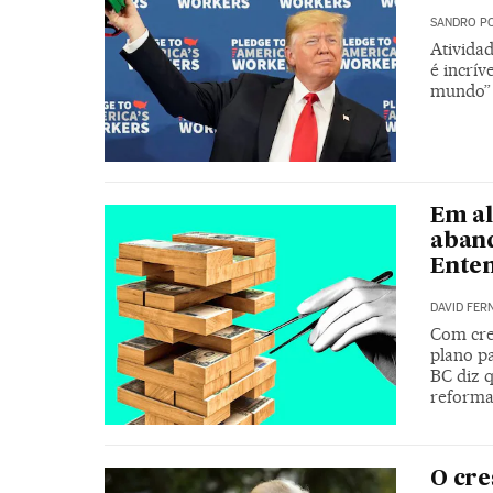
SANDRO PO
Ativida
é incrív
mundo”
Em al
aband
Ente
DAVID FER
Com cre
plano pa
BC diz q
reforma
O cre