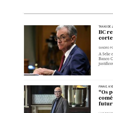
TAXAS DE 
BC re
corte
SANDRO PO
A Selic 
Banco C
justifi
FINN E. K
“Os p
comér
futur