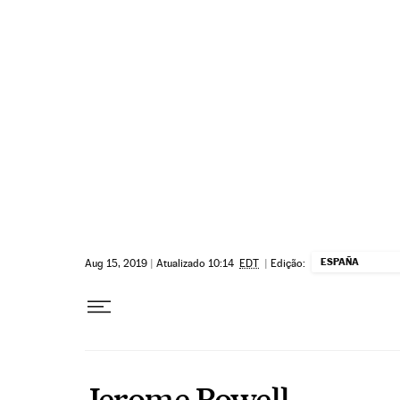
Pular para o conteúdo
ESPAÑA
Aug 15, 2019
|
Atualizado 10:14
EDT
|
Edição:
Jerome Powell