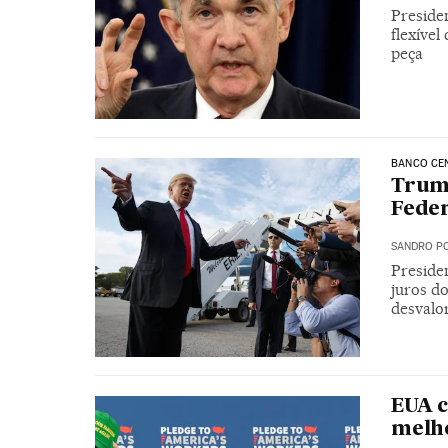
Preside
flexíve
peça
BANCO CE
Trump
Feder
SANDRO PO
Presiden
juros d
desvalo
EUA c
melho