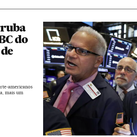
rruba
 BC do
 de
orte-americanos
ra, mais um