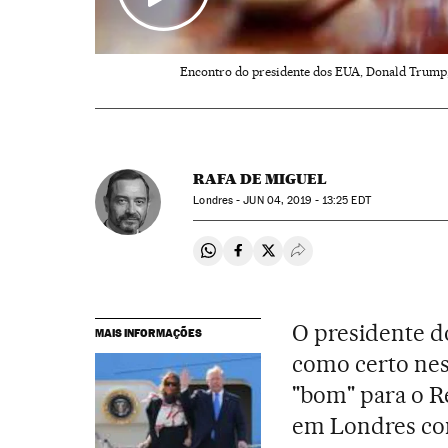
Encontro do presidente dos EUA, Donald Trump, 
RAFA DE MIGUEL
Londres -
JUN
04, 2019 - 13:25
EDT
Compartir en Whatsapp
Compartir en Facebook
Compartir en Twitter
Desplegar Redes Soci
O presidente d
MAIS INFORMAÇÕES
como certo nes
"bom" para o R
em Londres com