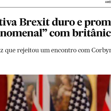
AMÉ
iva Brexit duro e prom
enomenal” com britânic
z que rejeitou um encontro com Corby