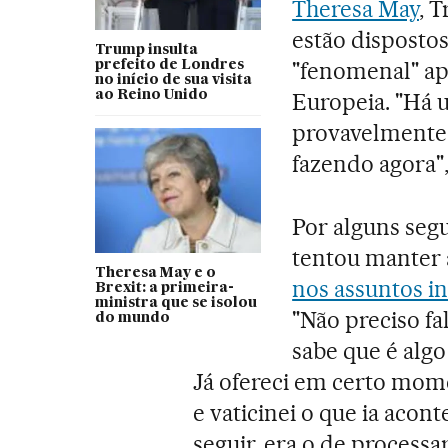
Theresa May
, 
estão disposto
Trump insulta
"fenomenal" ap
prefeito de Londres
no início de sua visita
ao Reino Unido
Europeia. "Há 
provavelmente 
fazendo agora",
Por alguns seg
tentou manter 
Theresa May e o
nos assuntos i
Brexit: a primeira-
ministra que se isolou
"Não preciso f
do mundo
sabe que é alg
Já ofereci em certo mom
e vaticinei o que ia acon
seguir, era o de processa