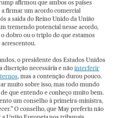
Trump afirmou que ambos os países
s a firmar um acordo comercial
ós a saída do Reino Unido da União
um tremendo potencial nesse acordo,
o dobro ou o triplo do que estamos
 acrescentou.
undos, o presidente dos Estados Unidos
a discrição necessária e não
interferir
nternos
, mas a contenção durou pouco.
alar muito sobre isso, mas todo mundo
o de que entendo e conheço muito bem.
ento um conselho à primeira-ministra,
tecer." O conselho, que May preferiu não
r a União Europeia nos tribunais.