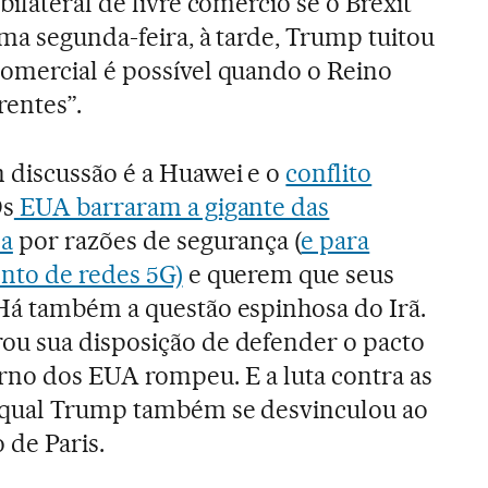
ilateral de livre comércio se o Brexit
ma segunda-feira, à tarde, Trump tuitou
omercial é possível quando o Reino
rentes”.
 discussão é a Huawei e o
conflito
Os
EUA barraram a gigante das
sa
por razões de segurança (
e para
nto de redes 5G)
e querem que seus
Há também a questão espinhosa do Irã.
u sua disposição de defender o pacto
rno dos EUA rompeu. E a luta contra as
 qual Trump também se desvinculou ao
 de Paris.