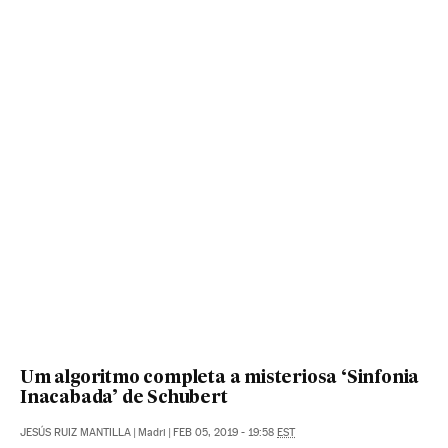
Um algoritmo completa a misteriosa ‘Sinfonia
Inacabada’ de Schubert
JESÚS RUIZ MANTILLA
|
Madri
|
FEB 05, 2019 - 19:58
EST