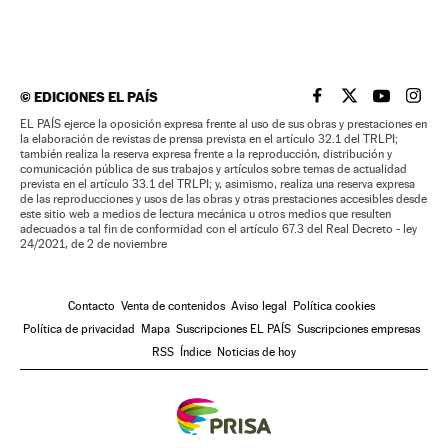
©
EDICIONES EL PAÍS
EL PAÍS BRASIL EN
EL PAÍS BRASI
EL PAÍS B
EL PA
EL PAÍS ejerce la oposición expresa frente al uso de sus obras y prestaciones en
la elaboración de revistas de prensa prevista en el artículo 32.1 del TRLPI;
también realiza la reserva expresa frente a la reproducción, distribución y
comunicación pública de sus trabajos y artículos sobre temas de actualidad
prevista en el artículo 33.1 del TRLPI; y, asimismo, realiza una reserva expresa
de las reproducciones y usos de las obras y otras prestaciones accesibles desde
este sitio web a medios de lectura mecánica u otros medios que resulten
adecuados a tal fin de conformidad con el artículo 67.3 del Real Decreto - ley
24/2021, de 2 de noviembre
Contacto
Venta de contenidos
Aviso legal
Política cookies
Política de privacidad
Mapa
Suscripciones EL PAÍS
Suscripciones empresas
RSS
Índice
Noticias de hoy