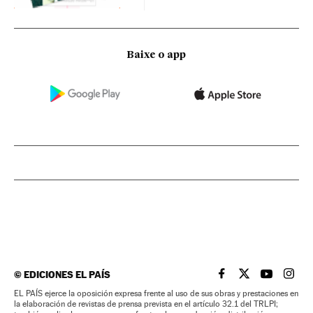
Baixe o app
©
EDICIONES EL PAÍS
EL PAÍS BRASIL EN
EL PAÍS BRASI
EL PAÍS B
EL PA
EL PAÍS ejerce la oposición expresa frente al uso de sus obras y prestaciones en
la elaboración de revistas de prensa prevista en el artículo 32.1 del TRLPI;