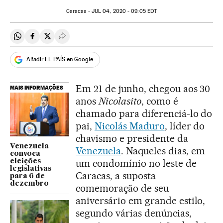
Caracas -
JUL
04, 2020 - 09:05
EDT
Compartir en Whatsapp
Compartir en Facebook
Compartir en Twitter
Desplegar Redes Sociales
Añadir EL PAÍS en Google
Em 21 de junho, chegou aos 30
MAIS INFORMAÇÕES
anos
Nicolasito
, como é
chamado para diferenciá-lo do
pai,
Nicolás Maduro
, líder do
chavismo e presidente da
Venezuela
Venezuela
. Naqueles dias, em
convoca
um condomínio no leste de
eleições
legislativas
Caracas, a suposta
para 6 de
dezembro
comemoração de seu
aniversário em grande estilo,
segundo várias denúncias,