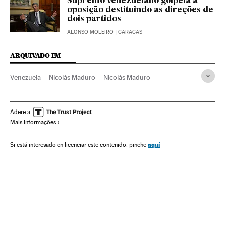
Supremo venezuelano golpeia a
oposição destituindo as direções de
dois partidos
ALONSO MOLEIRO
| CARACAS
ARQUIVADO EM
Venezuela
Nicolás Maduro
Nicolás Maduro
Nicolás Maduro
Política
Coreia do Norte
Juan Guaidó
Kim Jong-Un
Instagram
Sucessões
Hugo Chávez
Adere a
Mais informações
aquí
Si está interesado en licenciar este contenido, pinche