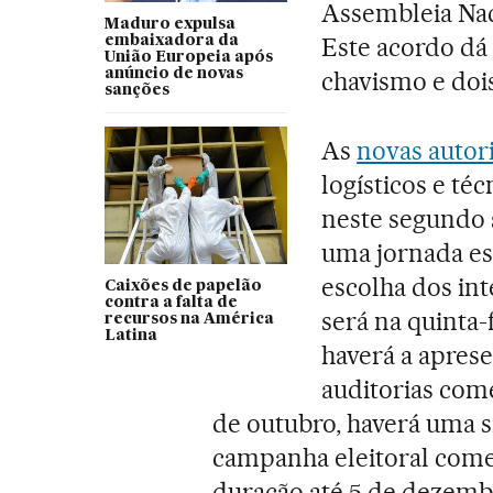
Assembleia Naci
Maduro expulsa
Este acordo dá t
embaixadora da
União Europeia após
anúncio de novas
chavismo e dois
sanções
As
novas autori
logísticos e t
neste segundo s
uma jornada es
escolha dos int
Caixões de papelão
contra a falta de
será na quinta-f
recursos na América
Latina
haverá a aprese
auditorias com
de outubro, haverá uma s
campanha eleitoral come
duração até 5 de dezembr