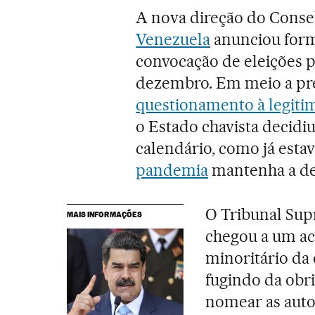
A nova direção do Consel
Venezuela
anunciou form
convocação de eleições p
dezembro. Em meio a pre
questionamento à legiti
o Estado chavista decidi
calendário, como já esta
pandemia
mantenha a dec
O Tribunal Sup
MAIS INFORMAÇÕES
chegou a um ac
minoritário da 
fugindo da obri
nomear as autor