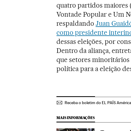
quatro partidos maiores 
Vontade Popular e Um N
respaldando
Juan Guaidó
como presidente interin
dessas eleições, por con
Dentro da aliança, entre
que setores minoritários
política para a eleição de
Receba o boletim do EL PAÍS Améric
MAIS INFORMAÇÕES