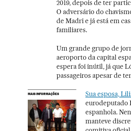
2019, depois de ter parti
O adversário do chavismo
de Madri e já está em ca
familiares.
Um grande grupo de jorn
aeroporto da capital esp
espera foi inútil, já que
passageiros apesar de t
Sua esposa, Lil
MAIS INFORMAÇÕES
eurodeputado L
espanhola. Nen
manteve discre
comitiva oficia