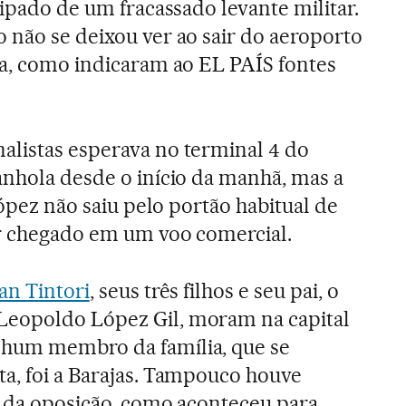
cipado de um fracassado levante militar.
 não se deixou ver ao sair do aeroporto
sa, como indicaram ao EL PAÍS fontes
alistas esperava no terminal 4 do
anhola desde o início da manhã, mas a
 López não saiu pelo portão habitual de
er chegado em um voo comercial.
ian Tintori
, seus três filhos e seu pai, o
eopoldo López Gil, moram na capital
hum membro da família, que se
ta, foi a Barajas. Tampouco houve
l da oposição, como aconteceu para