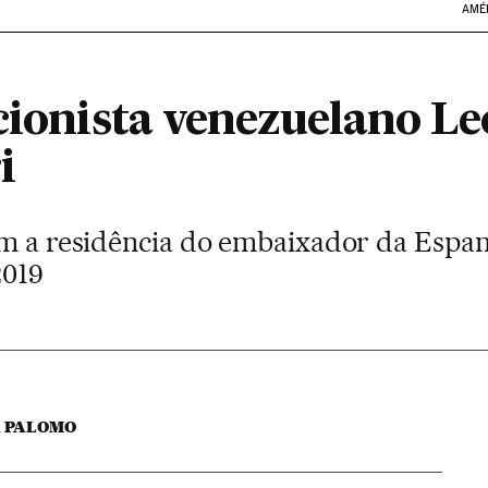
AMÉ
icionista venezuelano L
i
em a residência do embaixador da Espa
2019
A PALOMO