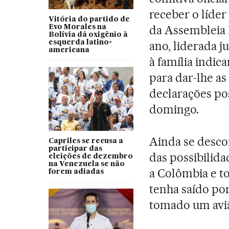
receber o líde
Vitória do partido de
da Assembleia 
Evo Morales na
Bolívia dá oxigênio à
esquerda latino-
ano, liderada j
americana
à família indic
para dar-lhe as
declarações po
domingo.
Ainda se desco
Capriles se recusa a
participar das
das possibilida
eleições de dezembro
na Venezuela se não
a Colômbia e t
forem adiadas
tenha saído por
tomado um aviã