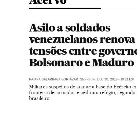
Acervo
Asilo a soldados
venezuelanos renova
tensões entre govern
Bolsonaro e Maduro
NAIARA GALARRAGA GORTÁZAR
|
São Paulo
|
DEC 30, 2019 - 19:21
EST
Militares suspeitos de ataque a base do Exército 
fronteira desarmados e pediram refúgio, segundo 
brasileiro