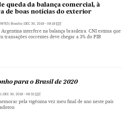
e queda da balança comercial, à
a de boas notícias do exterior
NITES
|
Brasília
|
DEC 30, 2019 - 09:19
EST
 Argentina interfere na balança brasileira. CNI estima que
 em transações correntes deve chegar a 3% do PIB
nho para o Brasil de 2020
S
|
DEC 30, 2019 - 08:32
EST
emorar pela vigésima vez meu final de ano neste país
adotou