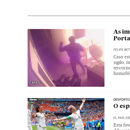
As im
Porta
FELIPE BET
Caso est
sigilo, 
terroris
homofó
DESPORTO
O esp
EL PAÍS
|
DE
Esta fo