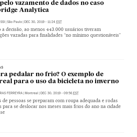
 pelo vazamento de dados no caso
ridge Analytica
SSI
|
São Paulo
|
DEC 30, 2019 - 11:24
EST
 a decisão, ao menos 443.000 usuários tiveram
ções vazadas para finalidades “no mínimo questionáveis”
AS
ra pedalar no frio? O exemplo de
eal para o uso da bicicleta no inverno
RAS FERREYRA
|
Montreal
|
DEC 30, 2019 - 09:56
EST
s de pessoas se preparam com roupa adequada e rodas
s para se deslocar nos meses mais frios do ano na cidade
se