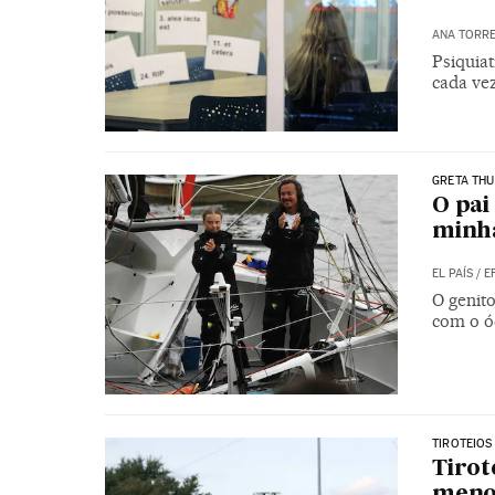
ANA TORR
Psiquiat
cada ve
GRETA TH
O pai
minha
EL PAÍS
/
E
O genito
com o ód
TIROTEIOS
Tirot
meno