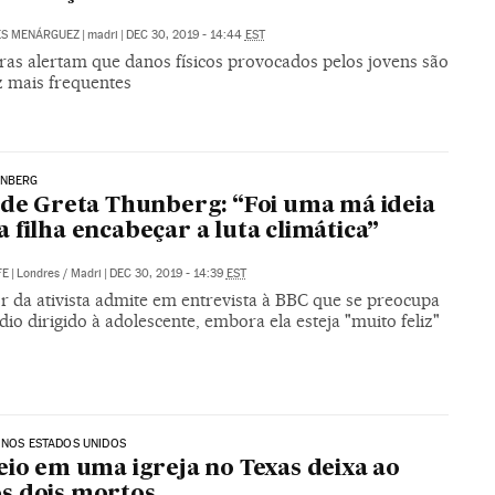
ES MENÁRGUEZ
|
madri
|
DEC 30, 2019 - 14:44
EST
ras alertam que danos físicos provocados pelos jovens são
z mais frequentes
UNBERG
 de Greta Thunberg: “Foi uma má ideia
 filha encabeçar a luta climática”
FE
|
Londres / Madri
|
DEC 30, 2019 - 14:39
EST
r da ativista admite em entrevista à BBC que se preocupa
io dirigido à adolescente, embora ela esteja "muito feliz"
 NOS ESTADOS UNIDOS
eio em uma igreja no Texas deixa ao
s dois mortos