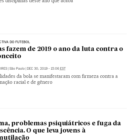
es disciplinas deste ano que acaba
CTIVA DO FUTEBOL
as fazem de 2019 o ano da luta contra o
nceito
PIRES
|
São Paulo
|
DEC 30, 2019 - 15:06
EST
lidades da bola se manifestaram com firmeza contra a
nação racial e de gênero
a, problemas psiquiátricos e fuga da
scência. O que leva jovens à
mutilação