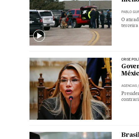
PABLO GU
O atira
terceira
CRISE POL
Gover
Méxic
AGENCIAS
Presiden
contrari
Brasi