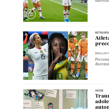
diferent
RETROSPE
Atlet
preco
BREILLER 
Persona
discrimi
SAÚDE
Traum
adole
auto