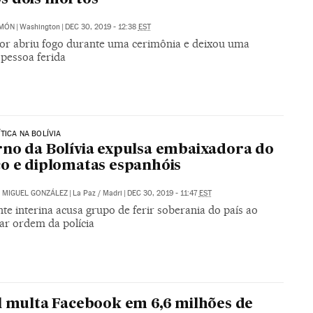
IMÓN
|
Washington
|
DEC 30, 2019 - 12:38
EST
dor abriu fogo durante uma cerimônia e deixou uma
 pessoa ferida
ÍTICA NA BOLÍVIA
no da Bolívia expulsa embaixadora do
o e diplomatas espanhóis
/
MIGUEL GONZÁLEZ
|
La Paz / Madri
|
DEC 30, 2019 - 11:47
EST
te interina acusa grupo de ferir soberania do país ao
ar ordem da polícia
l multa Facebook em 6,6 milhões de