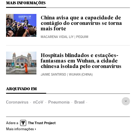
MAIS INFORMAÇÕES
China avisa que a capacidade de
contágio do coronavírus se torna
mais forte
MACARENA VIDAL LIY
| PEQUIM
Hospitais blindados e estações-
fantasmas em Wuhan, a cidade
chinesa isolada pelo coronavírus
JAIME SANTIRSO
| WUHAN (CHINA)
ARQUIVADO EM
Coronavirus
nCoV
Pneumonia
Brasil
Índices bolsistas
Doenças
Doenças respiratórias
Virologia
Petróleo
Microbiologia
Bolsa valores
Adere a
Mais informações
Combustíveis fósseis
Doenças infecciosas
Combustíveis