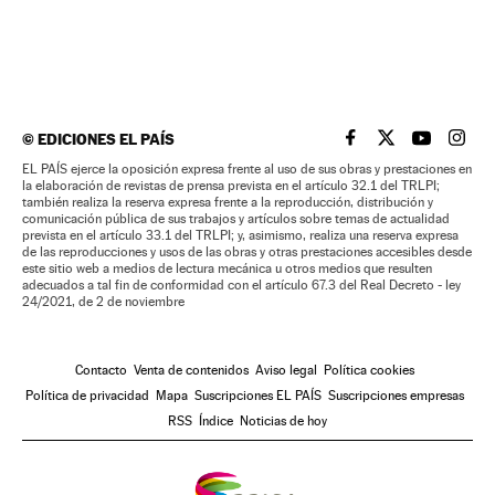
©
EDICIONES EL PAÍS
EL PAÍS BRASIL EN
EL PAÍS BRASI
EL PAÍS B
EL PA
EL PAÍS ejerce la oposición expresa frente al uso de sus obras y prestaciones en
la elaboración de revistas de prensa prevista en el artículo 32.1 del TRLPI;
también realiza la reserva expresa frente a la reproducción, distribución y
comunicación pública de sus trabajos y artículos sobre temas de actualidad
prevista en el artículo 33.1 del TRLPI; y, asimismo, realiza una reserva expresa
de las reproducciones y usos de las obras y otras prestaciones accesibles desde
este sitio web a medios de lectura mecánica u otros medios que resulten
adecuados a tal fin de conformidad con el artículo 67.3 del Real Decreto - ley
24/2021, de 2 de noviembre
Contacto
Venta de contenidos
Aviso legal
Política cookies
Política de privacidad
Mapa
Suscripciones EL PAÍS
Suscripciones empresas
RSS
Índice
Noticias de hoy