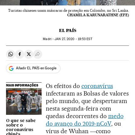
Turistas chineses usam máscaras de proteção em Colombo, no Sri Lanka.
CHAMILA KARUNARATHNE (EFE)
EL PAÍS
Madri -
JAN
27, 2020 - 19:53
EST
Compartir en Whatsapp
Compartir en Facebook
Compartir en Twitter
Desplegar Redes Sociales
Añadir EL PAÍS en Google
Os efeitos do
coronavírus
MAIS INFORMAÇÕES
infectaram as Bolsas de valores
pelo mundo, que despertaram
nesta segunda-feira com
quedas decorrentes do
medo
O que se sabe
do avanço do 2019-nCoV
, ou
sobre o
vírus de Wuhan ―como
coronavírus
chinês