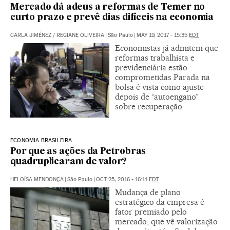
Mercado dá adeus a reformas de Temer no
curto prazo e prevê dias difíceis na economia
CARLA JIMÉNEZ
/
REGIANE OLIVEIRA
|
São Paulo
|
MAY 19, 2017 - 15:35
EDT
Economistas já admitem que
reformas trabalhista e
previdenciária estão
comprometidas Parada na
bolsa é vista como ajuste
depois de “autoengano”
sobre recuperação
ECONOMIA BRASILEIRA
Por que as ações da Petrobras
quadruplicaram de valor?
HELOÍSA MENDONÇA
|
São Paulo
|
OCT 25, 2016 - 16:11
EDT
Mudança de plano
estratégico da empresa é
fator premiado pelo
mercado, que vê valorização