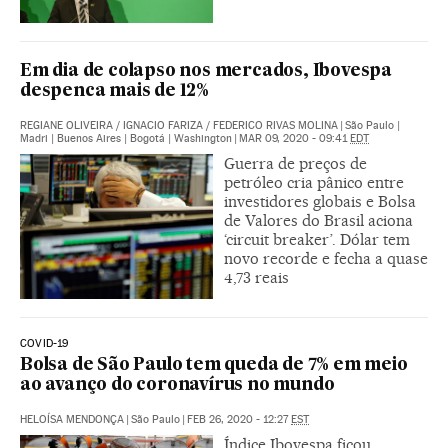
Em dia de colapso nos mercados, Ibovespa
despenca mais de 12%
REGIANE OLIVEIRA
/
IGNACIO FARIZA
/
FEDERICO RIVAS MOLINA
|
São Paulo |
Madri | Buenos Aires | Bogotá | Washington
|
MAR 09, 2020 - 09:41
EDT
Guerra de preços de
petróleo cria pânico entre
investidores globais e Bolsa
de Valores do Brasil aciona
‘circuit breaker’. Dólar tem
novo recorde e fecha a quase
4,73 reais
COVID-19
Bolsa de São Paulo tem queda de 7% em meio
ao avanço do coronavírus no mundo
HELOÍSA MENDONÇA
|
São Paulo
|
FEB 26, 2020 - 12:27
EST
Índice Ibovespa ficou