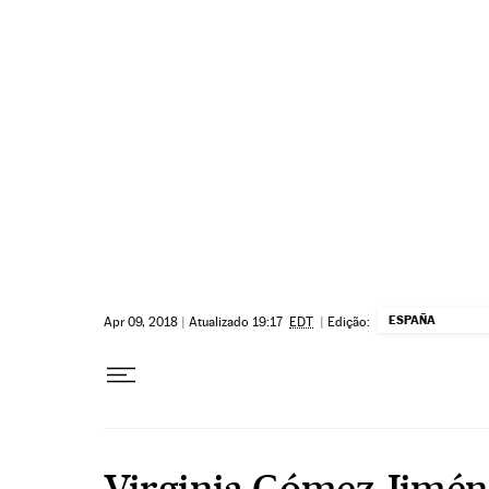
Pular para o conteúdo
ESPAÑA
Apr 09, 2018
|
Atualizado 19:17
EDT
|
Edição:
Virginia Gómez Jimén