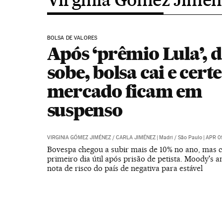
BOLSA DE VALORES
Após ‘prêmio Lula’, 
sobe, bolsa cai e cert
mercado ficam em
suspenso
VIRGINIA GÓMEZ JIMÉNEZ
/
CARLA JIMÉNEZ
|
Madri / São Paulo
|
APR 09
Bovespa chegou a subir mais de 10% no ano, mas c
primeiro dia útil após prisão de petista. Moody's 
nota de risco do país de negativa para estável