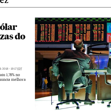
dólar
ezas do
, 2018 - 19:17
EDT
aiu 1,78% no
anuncia melhora