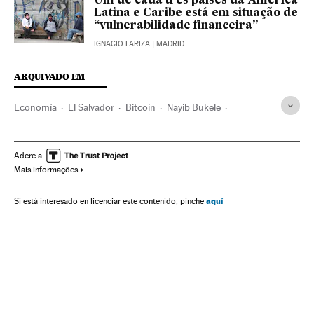
Um de cada três países da América
Latina e Caribe está em situação de
“vulnerabilidade financeira”
IGNACIO FARIZA
| MADRID
ARQUIVADO EM
Economía
El Salvador
Bitcoin
Nayib Bukele
Moneda electrónica
FMI
Joseph Biden
Criptografía
Mercados financieros
Latinoamérica
Adere a
Mais informações
aquí
Si está interesado en licenciar este contenido, pinche