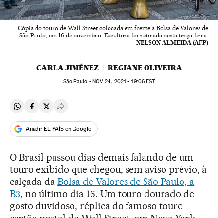
Cópia do touro de Wall Street colocada em frente a Bolsa de Valores de
São Paulo, em 16 de novembro. Escultura foi retirada nesta terça-feira.
NELSON ALMEIDA (AFP)
CARLA JIMÉNEZ
REGIANE OLIVEIRA
São Paulo -
NOV
24, 2021 - 19:06
EST
Compartir en Whatsapp
Compartir en Facebook
Compartir en Twitter
Desplegar Redes Sociales
Añadir EL PAÍS en Google
O Brasil passou dias demais falando de um
touro exibido que chegou, sem aviso prévio, à
calçada da
Bolsa de Valores de São Paulo, a
B3
, no último dia 16. Um touro dourado de
gosto duvidoso, réplica do famoso touro