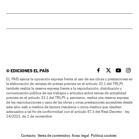
©
EDICIONES EL PAÍS
EL PAÍS BRASIL EN
EL PAÍS BRASI
EL PAÍS B
EL PA
EL PAÍS ejerce la oposición expresa frente al uso de sus obras y prestaciones en
la elaboración de revistas de prensa prevista en el artículo 32.1 del TRLPI;
también realiza la reserva expresa frente a la reproducción, distribución y
comunicación pública de sus trabajos y artículos sobre temas de actualidad
prevista en el artículo 33.1 del TRLPI; y, asimismo, realiza una reserva expresa
de las reproducciones y usos de las obras y otras prestaciones accesibles desde
este sitio web a medios de lectura mecánica u otros medios que resulten
adecuados a tal fin de conformidad con el artículo 67.3 del Real Decreto - ley
24/2021, de 2 de noviembre
Contacto
Venta de contenidos
Aviso legal
Política cookies