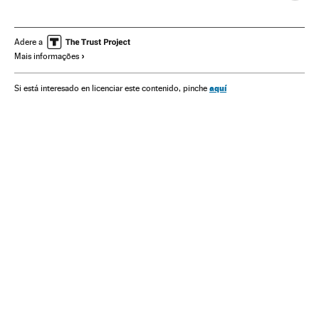
Governo
Presidente Brasil
Presidência Brasil
Economia
Finanças
Empresas
Mercados financeiros
Adere a
Mais informações
IBovespa
Argentina
Chile
México
aquí
Si está interesado en licenciar este contenido, pinche