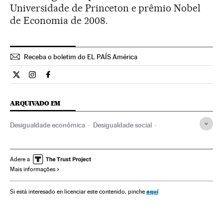
Universidade de Princeton e prêmio Nobel
de Economia de 2008.
Receba o boletim do EL PAÍS América
Opiniao El País Brasil en Twitter
Opiniao El País Brasil en Instagram
Opiniao El País Brasil en Facebook
ARQUIVADO EM
Desigualdade econômica
Desigualdade social
Estados Unidos
América do Norte
América
Economia
Sociedade
Adere a
Mais informações
aquí
Si está interesado en licenciar este contenido, pinche