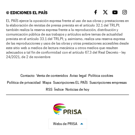
©
EDICIONES EL PAÍS
EL PAÍS BRASIL EN
EL PAÍS BRASI
EL PAÍS B
EL PA
EL PAÍS ejerce la oposición expresa frente al uso de sus obras y prestaciones en
la elaboración de revistas de prensa prevista en el artículo 32.1 del TRLPI;
también realiza la reserva expresa frente a la reproducción, distribución y
comunicación pública de sus trabajos y artículos sobre temas de actualidad
prevista en el artículo 33.1 del TRLPI; y, asimismo, realiza una reserva expresa
de las reproducciones y usos de las obras y otras prestaciones accesibles desde
este sitio web a medios de lectura mecánica u otros medios que resulten
adecuados a tal fin de conformidad con el artículo 67.3 del Real Decreto - ley
24/2021, de 2 de noviembre
Contacto
Venta de contenidos
Aviso legal
Política cookies
Política de privacidad
Mapa
Suscripciones EL PAÍS
Suscripciones empresas
RSS
Índice
Noticias de hoy
Webs de PRISA