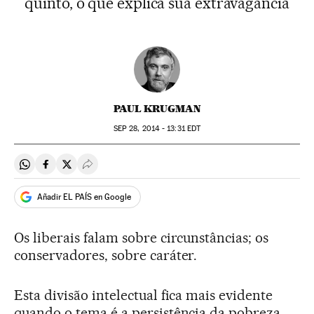
quinto, o que explica sua extravagância
PAUL KRUGMAN
SEP
28, 2014 - 13:31
EDT
Compartir en Whatsapp
Compartir en Facebook
Compartir en Twitter
Desplegar Redes Sociales
Añadir EL PAÍS en Google
Os liberais falam sobre circunstâncias; os
conservadores, sobre caráter.
Esta divisão intelectual fica mais evidente
quando o tema é a persistência da pobreza