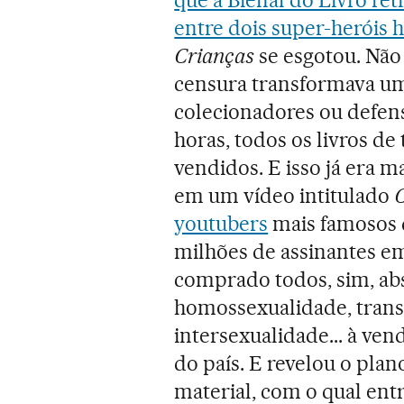
que a Bienal do Livro re
entre dois super-heróis
Crianças
se esgotou. Não 
censura transformava u
colecionadores ou defen
horas, todos os livros d
vendidos. E isso já era m
em um vídeo intitulado
C
youtubers
mais famosos d
milhões de assinantes em
comprado todos, sim, abs
homossexualidade, trans
intersexualidade... à ven
do país. E revelou o plan
material, com o qual ent