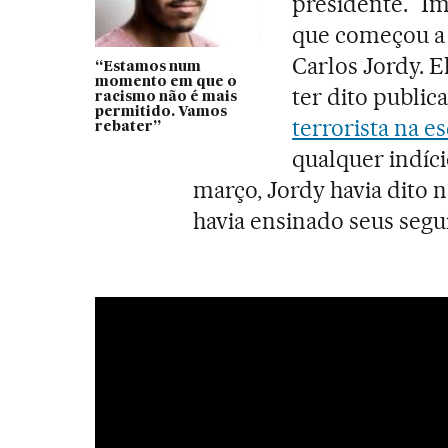
presidente. "I
que começou a 
Carlos Jordy. 
“Estamos num
momento em que o
ter dito public
racismo não é mais
permitido. Vamos
terrorista na e
rebater”
qualquer indíci
março, Jordy havia dito 
havia ensinado seus segu