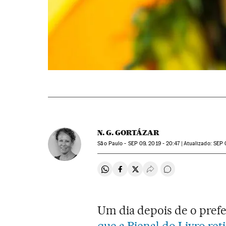
N. G. GORTÁZAR
São Paulo -
SEP
09, 2019 - 20:47
atualizado:
SEP
0
Compartir en Whatsapp
Compartir en Facebook
Compartir en Twitter
Desplegar Redes Soci
Comentários
Um dia depois de o prefei