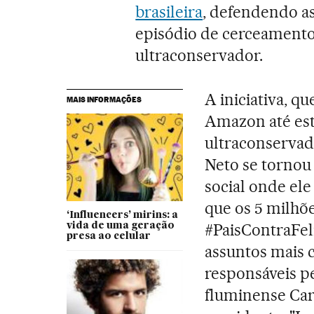
brasileira
, defendendo as
episódio de cerceamento
ultraconservador.
A iniciativa, q
MAIS INFORMAÇÕES
Amazon até esta
ultraconservad
Neto se tornou
social onde ele
que os 5 milhõ
‘Influencers’ mirins: a
#PaisContraFel
vida de uma geração
presa ao celular
assuntos mais 
responsáveis p
fluminense Car