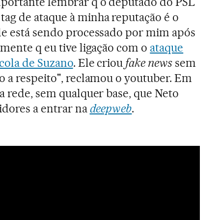
mportante lembrar q o deputado do PSL
tag de ataque à minha reputação é o
Ele está sendo processado por mim após
amente q eu tive ligação com o
ataque
scola de Suzano
. Ele criou
fake news
sem
o a respeito", reclamou o youtuber. Em
na rede, sem qualquer base, que Neto
idores a entrar na
deepweb
.