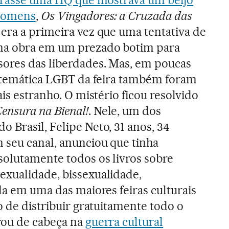
tirasse uma HQ que mostrava um beijo
 homens
,
Os Vingadores: a Cruzada das
era a primeira vez que uma tentativa de
ma obra em um prezado botim para
sores das liberdades. Mas, em poucas
e temática LGBT da feira também foram
ais estranho. O mistério ficou resolvido
ensura na Bienal!
. Nele, um dos
o Brasil, Felipe Neto, 31 anos, 34
 seu canal, anunciou que tinha
olutamente todos os livros sobre
exualidade, bissexualidade,
da em uma das maiores feiras culturais
o de distribuir gratuitamente todo o
rou de cabeça na
guerra cultural