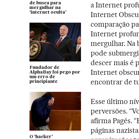
a Internet profu
de busca para
mergulhar na
‘internet oculta’
Internet Obscu
comparação para
Internet profun
mergulhar. Na 
pode submergir
descer mais é p
Fundador de
Internet obscur
AlphaBay foi pego por
um erro de
encontrar de t
principiante
Esse último nív
perversões. “V
afirma Pagés. “
páginas nazistas
O ‘hacker’