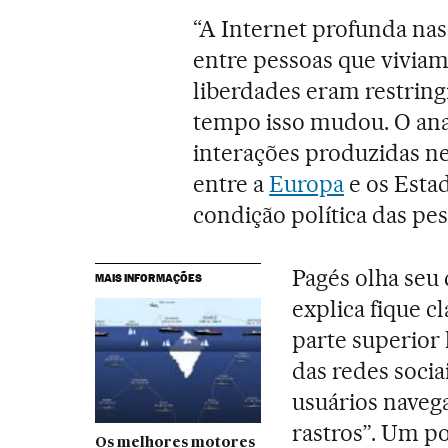
“A Internet profunda nas
entre pessoas que viviam
liberdades eram restring
tempo isso mudou. O an
interações produzidas ne
entre a
Europa
e os Esta
condição política das pes
Pagés olha seu
MAIS INFORMAÇÕES
explica fique c
parte superior
das redes socia
usuários navega
rastros”. Um po
Os melhores motores