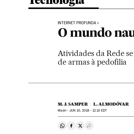
Tecnologia
INTERNET PROFUNDA
O mundo nau
Atividades da Rede s
de armas à pedofilia
M. J. SAMPER
L. ALMODÓVAR
Madri -
JUN
10, 2018 - 12:10
EDT
Compartir en Whatsapp
Compartir en Facebook
Compartir en Twitter
Desplegar Redes Soci