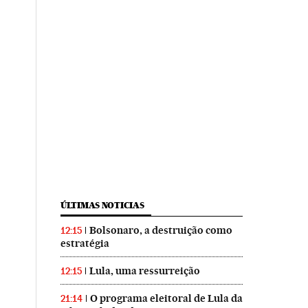
ÚLTIMAS NOTICIAS
Bolsonaro, a destruição como
12:15
estratégia
Lula, uma ressurreição
12:15
O programa eleitoral de Lula da
21:14