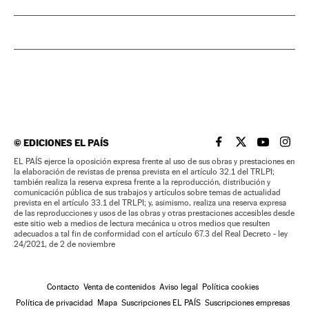
©
EDICIONES EL PAÍS
EL PAÍS BRASIL EN
EL PAÍS BRASI
EL PAÍS B
EL PA
EL PAÍS ejerce la oposición expresa frente al uso de sus obras y prestaciones en
la elaboración de revistas de prensa prevista en el artículo 32.1 del TRLPI;
también realiza la reserva expresa frente a la reproducción, distribución y
comunicación pública de sus trabajos y artículos sobre temas de actualidad
prevista en el artículo 33.1 del TRLPI; y, asimismo, realiza una reserva expresa
de las reproducciones y usos de las obras y otras prestaciones accesibles desde
este sitio web a medios de lectura mecánica u otros medios que resulten
adecuados a tal fin de conformidad con el artículo 67.3 del Real Decreto - ley
24/2021, de 2 de noviembre
Contacto
Venta de contenidos
Aviso legal
Política cookies
Política de privacidad
Mapa
Suscripciones EL PAÍS
Suscripciones empresas