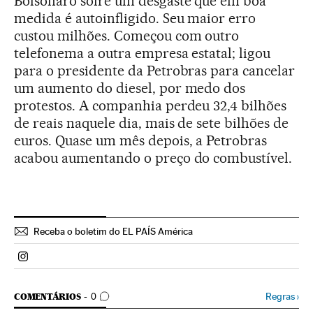
Bolsonaro sofre um desgaste que em boa
medida é autoinfligido. Seu maior erro
custou milhões. Começou com outro
telefonema a outra empresa estatal; ligou
para o presidente da Petrobras para cancelar
um aumento do diesel, por medo dos
protestos. A companhia perdeu 32,4 bilhões
de reais naquele dia, mais de sete bilhões de
euros. Quase um mês depois, a Petrobras
acabou aumentando o preço do combustível.
Receba o boletim do EL PAÍS América
Politica El País Brasil en Instagram
COMENTÁRIOS
Regras
›
COMENTÁRIOS
0