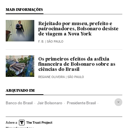
MAIS INFORMAÇÕES
Rejeitado por museu, prefeito e
patrocinadores, Bolsonaro desiste
de viagem a Nova York
F. B.
| SÃO PAULO
Os primeiros efeitos da asfixia
financeira de Bolsonaro sobre as
ciências do Brasil
REGIANE OLIVEIRA
| SÃO PAULO
ARQUIVADO EM
Banco do Brasil
Jair Bolsonaro
Presidente Brasil
Comunidad Lgtbiq
Presidência Brasil
Brasil
Governo Brasil
Racismo
América do Sul
Adere a