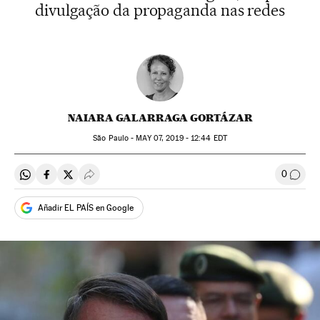
divulgação da propaganda nas redes
NAIARA GALARRAGA GORTÁZAR
São Paulo -
MAY
07, 2019 - 12:44
EDT
0
Compartir en Whatsapp
Compartir en Facebook
Compartir en Twitter
Desplegar Redes Sociales
Comen
Añadir EL PAÍS en Google