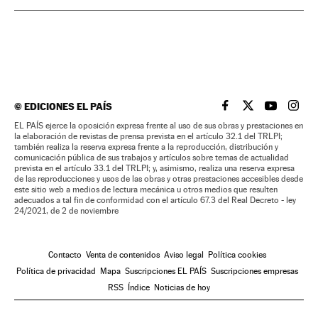
©
EDICIONES EL PAÍS
EL PAÍS BRASIL EN
EL PAÍS BRASI
EL PAÍS B
EL PA
EL PAÍS ejerce la oposición expresa frente al uso de sus obras y prestaciones en
la elaboración de revistas de prensa prevista en el artículo 32.1 del TRLPI;
también realiza la reserva expresa frente a la reproducción, distribución y
comunicación pública de sus trabajos y artículos sobre temas de actualidad
prevista en el artículo 33.1 del TRLPI; y, asimismo, realiza una reserva expresa
de las reproducciones y usos de las obras y otras prestaciones accesibles desde
este sitio web a medios de lectura mecánica u otros medios que resulten
adecuados a tal fin de conformidad con el artículo 67.3 del Real Decreto - ley
24/2021, de 2 de noviembre
Contacto
Venta de contenidos
Aviso legal
Política cookies
Política de privacidad
Mapa
Suscripciones EL PAÍS
Suscripciones empresas
RSS
Índice
Noticias de hoy