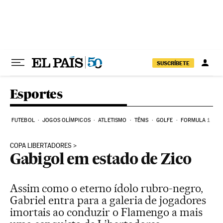
Pular para o conteúdo
SUSCRÍBETE
Esportes
FUTEBOL
JOGOS OLÍMPICOS
ATLETISMO
TÊNIS
GOLFE
FORMULA 1
COPA LIBERTADORES
Gabigol em estado de Zico
Assim como o eterno ídolo rubro-negro,
Gabriel entra para a galeria de jogadores
imortais ao conduzir o Flamengo a mais