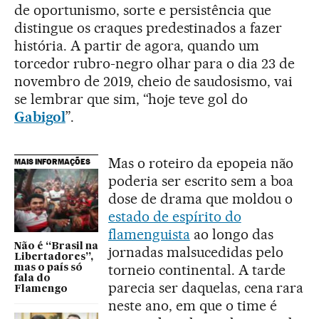
de oportunismo, sorte e persistência que
distingue os craques predestinados a fazer
história. A partir de agora, quando um
torcedor rubro-negro olhar para o dia 23 de
novembro de 2019, cheio de saudosismo, vai
se lembrar que sim, “hoje teve gol do
Gabigol
”.
Mas o roteiro da epopeia não
MAIS INFORMAÇÕES
poderia ser escrito sem a boa
dose de drama que moldou o
estado de espírito do
flamenguista
ao longo das
Não é “Brasil na
jornadas malsucedidas pelo
Libertadores”,
torneio continental. A tarde
mas o país só
fala do
parecia ser daquelas, cena rara
Flamengo
neste ano, em que o time é