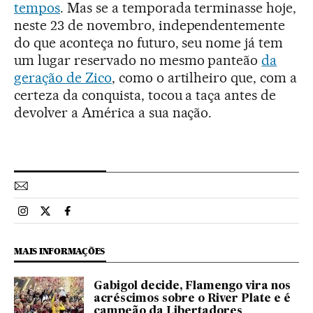
tempos
. Mas se a temporada terminasse hoje,
neste 23 de novembro, independentemente
do que aconteça no futuro, seu nome já tem
um lugar reservado no mesmo panteão
da
geração de Zico
, como o artilheiro que, com a
certeza da conquista, tocou a taça antes de
devolver a América a sua nação.
Esportes El País Brasil en Instagram
Esportes El País Brasil en Twitter
Esportes El País Brasil en Facebook
MAIS INFORMAÇÕES
Gabigol decide, Flamengo vira nos
acréscimos sobre o River Plate e é
campeão da Libertadores