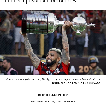
uma conquista da Libertadores
Autor de dois gols na final, Gabigol ergue a taça de campeão da América.
RAUL SIFUENTES (GETTY IMAGES)
BREILLER PIRES
São Paulo -
NOV
23, 2019 - 19:53
EST