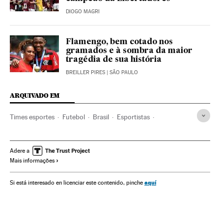
DIOGO MAGRI
Flamengo, bem cotado nos
gramados e à sombra da maior
tragédia de sua história
BREILLER PIRES
| SÃO PAULO
ARQUIVADO EM
Times esportes
Futebol
Brasil
Esportistas
América do Sul
América Latina
Competições
Esportes
América
Gabigol
Final Copa Libertadores
Adere a
Mais informações
José Antunes Coimbra "Zico"
Copa Libertadores
River Plate
Flamengo
Fase final
Jogador futebol
aquí
Si está interesado en licenciar este contenido, pinche
Jogadores