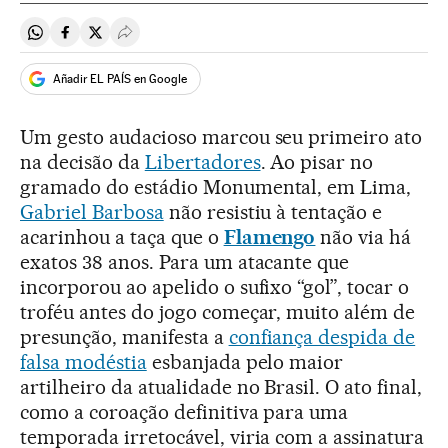
Compartir en Whatsapp
Compartir en Facebook
Compartir en Twitter
Desplegar Redes Sociales
Añadir EL PAÍS en Google
Um gesto audacioso marcou seu primeiro ato
na decisão da
Libertadores
. Ao pisar no
gramado do estádio Monumental, em Lima,
Gabriel Barbosa
não resistiu à tentação e
acarinhou a taça que o
Flamengo
não via há
exatos 38 anos. Para um atacante que
incorporou ao apelido o sufixo “gol”, tocar o
troféu antes do jogo começar, muito além de
presunção, manifesta a
confiança despida de
falsa modéstia
esbanjada pelo maior
artilheiro da atualidade no Brasil. O ato final,
como a coroação definitiva para uma
temporada irretocável, viria com a assinatura