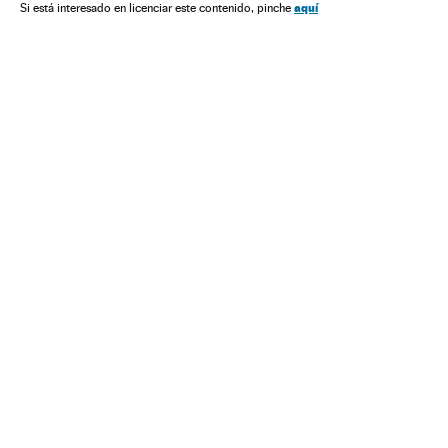
Instalações esportivas
Emprego
América do Sul
aquí
Si está interesado en licenciar este contenido, pinche
América Latina
Competições
Esportes
América
Preconceitos
Trabalho
Sociedade