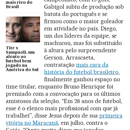
mais rico do
Gabigol subiu de produção sob
Brasil
batuta do português e se
firmou como o maior goleador
em atividade no país. Diego,
um dos líderes da equipe, se
machucou, mas foi substituído
Tite x
à altura pelo surpreendente
Sampaoli, um
Gerson. Arrascaeta,
alento ao
futebol bem
contratação
mais cara da
jogado na
América do Sul
história do futebol brasileiro
,
finalmente ganhou espaço no
time titular, enquanto Bruno Henrique foi
premiado com a convocação para os últimos
amistosos da seleção. “Em 28 anos de futebol,
esse é o elenco mais profissional com que já
trabalhei”, disse Jesus depois de sua
primeira
vitória no Maracanã
, em julho, contra o
Goiás. “Ouvia muito dizer que jogador