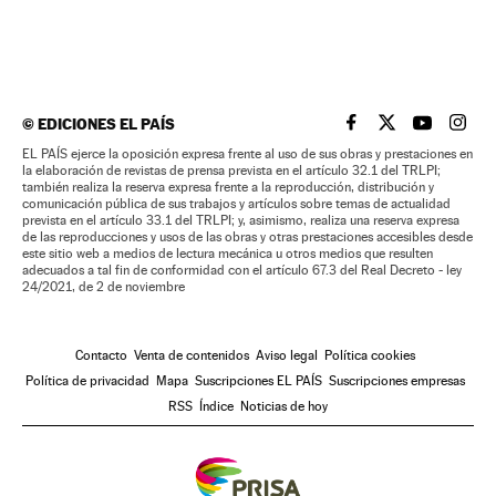
©
EDICIONES EL PAÍS
EL PAÍS BRASIL EN
EL PAÍS BRASI
EL PAÍS B
EL PA
EL PAÍS ejerce la oposición expresa frente al uso de sus obras y prestaciones en
la elaboración de revistas de prensa prevista en el artículo 32.1 del TRLPI;
también realiza la reserva expresa frente a la reproducción, distribución y
comunicación pública de sus trabajos y artículos sobre temas de actualidad
prevista en el artículo 33.1 del TRLPI; y, asimismo, realiza una reserva expresa
de las reproducciones y usos de las obras y otras prestaciones accesibles desde
este sitio web a medios de lectura mecánica u otros medios que resulten
adecuados a tal fin de conformidad con el artículo 67.3 del Real Decreto - ley
24/2021, de 2 de noviembre
Contacto
Venta de contenidos
Aviso legal
Política cookies
Política de privacidad
Mapa
Suscripciones EL PAÍS
Suscripciones empresas
RSS
Índice
Noticias de hoy