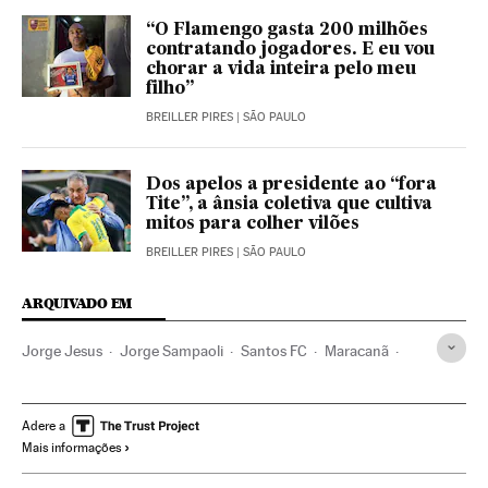
“O Flamengo gasta 200 milhões
contratando jogadores. E eu vou
chorar a vida inteira pelo meu
filho”
BREILLER PIRES
| SÃO PAULO
Dos apelos a presidente ao “fora
Tite”, a ânsia coletiva que cultiva
mitos para colher vilões
BREILLER PIRES
| SÃO PAULO
ARQUIVADO EM
Jorge Jesus
Jorge Sampaoli
Santos FC
Maracanã
Campeonato Brasileiro
Mercado trabalho
Treinadores
Estrangeiros
Flamengo
Estádios futebol
Xenofobia
Adere a
Mais informações
Liga futebol
Times esportes
Futebol
Brasil