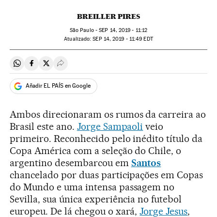
BREILLER PIRES
São Paulo -
SEP
14, 2019 - 11:12
atualizado:
SEP
14, 2019 - 11:49
EDT
Compartir en Whatsapp
Compartir en Facebook
Compartir en Twitter
Desplegar Redes Sociales
Añadir EL PAÍS en Google
Ambos direcionaram os rumos da carreira ao
Brasil este ano.
Jorge Sampaoli
veio
primeiro. Reconhecido pelo inédito título da
Copa América com a seleção do Chile, o
argentino desembarcou em
Santos
chancelado por duas participações em Copas
do Mundo e uma intensa passagem no
Sevilla, sua única experiência no futebol
europeu. De lá chegou o xará,
Jorge Jesus
,