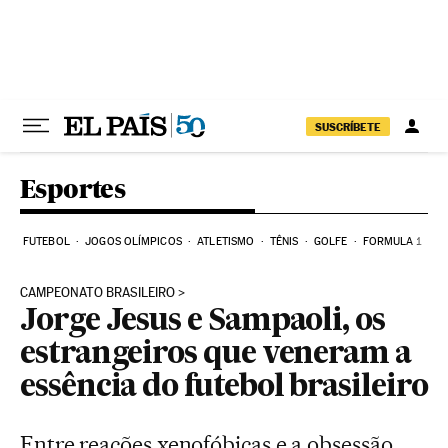
Pular para o conteúdo
SUSCRÍBETE
Esportes
FUTEBOL
JOGOS OLÍMPICOS
ATLETISMO
TÊNIS
GOLFE
FORMULA 1
CAMPEONATO BRASILEIRO
Jorge Jesus e Sampaoli, os
estrangeiros que veneram a
essência do futebol brasileiro
Entre reações xenofóbicas e a obsessão