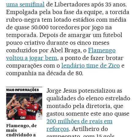
uma semifinal
de Libertadores após 35 anos.
Empolgada pela boa fase da equipe, a torcida
rubro-negra tem lotado estádios com média
de quase 50.000 torcedores por jogo na
temporada. Depois de amargar um futebol
pouco criativo durante os cinco meses
conduzidos por Abel Braga, o
Flamengo
voltou a jogar bem
, a ponto de fazer brotar
comparações com o
lendário time de Zico
e
companhia na década de 80.
Jorge Jesus potencializou as
MAIS INFORMAÇÕES
qualidades do elenco estrelado
montado pela diretoria, que
gastou somente este ano quase
200 milhões de reais em
Flamengo, de
reforços
. Artilheiro do
mais
campeonato, com 15 gols,
endividado a