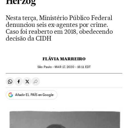
Herzog
Nesta terça, Ministério Público Federal
denunciou seis ex-agentes por crime.
Caso foi reaberto em 2018, obedecendo
decisão da CIDH
FLÁVIA MARREIRO
São Paulo -
MAR
17, 2020 - 16:11
EDT
Compartir en Whatsapp
Compartir en Facebook
Compartir en Twitter
Desplegar Redes Sociales
Añadir EL PAÍS en Google