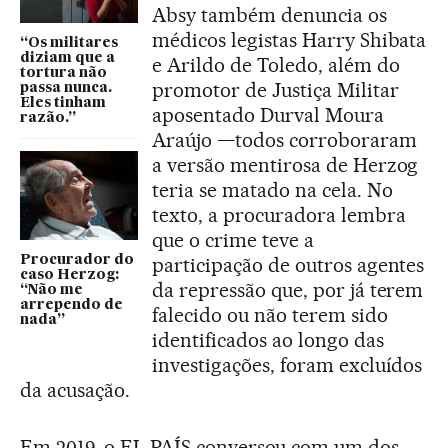
Absy também denuncia os
médicos legistas Harry Shibata
“Os militares
diziam que a
e Arildo de Toledo, além do
tortura não
promotor de Justiça Militar
passa nunca.
Eles tinham
aposentado Durval Moura
razão.”
Araújo —todos corroboraram
a versão mentirosa de Herzog
teria se matado na cela. No
texto, a procuradora lembra
que o crime teve a
Procurador do
participação de outros agentes
caso Herzog:
da repressão que, por já terem
“Não me
arrependo de
falecido ou não terem sido
nada”
identificados ao longo das
investigações, foram excluídos
da acusação.
Em 2019, o EL PAÍS conversou com um dos