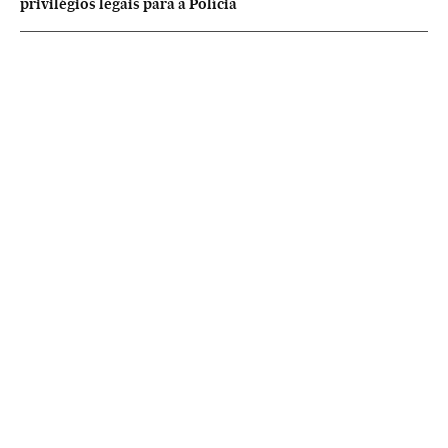
privilégios legais para a Polícia
NEWSLETTERS
Boletín de América
Cada semana en tu cuenta de correo una selección de las noticias,
reportajes y análisis de los periodistas de EL PAÍS con los acontecimientos
más relevantes del continente.