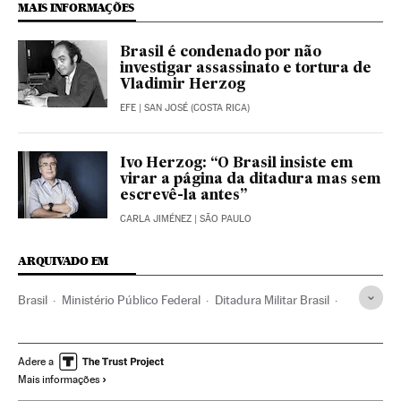
MAIS INFORMAÇÕES
Brasil é condenado por não
investigar assassinato e tortura de
Vladimir Herzog
EFE
| SAN JOSÉ (COSTA RICA)
Ivo Herzog: “O Brasil insiste em
virar a página da ditadura mas sem
escrevê-la antes”
CARLA JIMÉNEZ
| SÃO PAULO
ARQUIVADO EM
Brasil
Ministério Público Federal
Ditadura Militar Brasil
Vladimir Herzog
STF
Crimes lesa-humanidade
Justiça
CIDH
Militares carreira
Adere a
Mais informações