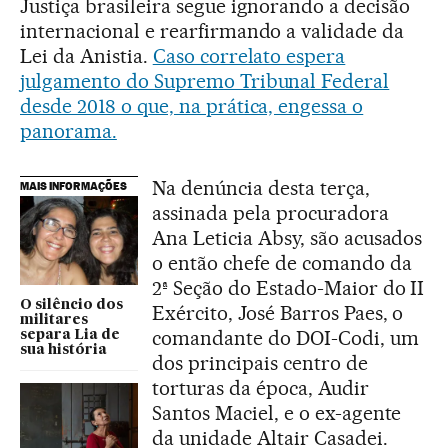
Justiça brasileira segue ignorando a decisão
internacional e rearfirmando a validade da
Lei da Anistia.
Caso correlato espera
julgamento do Supremo Tribunal Federal
desde 2018 o que, na prática, engessa o
panorama.
Na denúncia desta terça,
MAIS INFORMAÇÕES
assinada pela procuradora
Ana Leticia Absy, são acusados
o então chefe de comando da
2ª Seção do Estado-Maior do II
O silêncio dos
Exército, José Barros Paes, o
militares
comandante do DOI-Codi, um
separa Lia de
sua história
dos principais centro de
torturas da época, Audir
Santos Maciel, e o ex-agente
da unidade Altair Casadei.